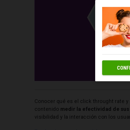
CONF
Conocer qué es el click throught rate 
contenido
medir la efectividad de su
visibilidad y la interacción con los usua