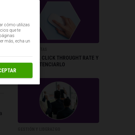
ar cómo utilizas
cios que te
(páginas
ber más, echa un
HERRAMIENTAS
QUÉ ES EL CLICK THROUGHT RATE Y
CÓMO POTENCIARLO
CEPTAR
e
a
GESTIÓN Y LIDERAZGO