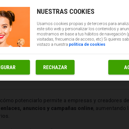
NUESTRAS COOKIES
Usamos cookies propias y de terceros para analiz
este sitio web y personalizar los contenidos y anun
mostramos en base a tus hábitos de navegación 
visitadas, frecuencia de acceso, etc) Si quieres sa
vistazo a nuestra
política de cookies
IGURAR
RECHAZAR
A
y cómo potenciarlo permite a empresas y creadores d
s enlaces, anuncios y campañas online
, aumentando l
rios.