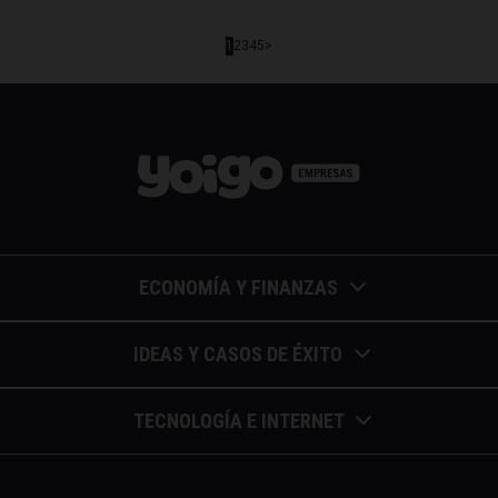
1
2
3
4
5
>
ECONOMÍA Y FINANZAS
Barómetros de sueldos
IDEAS Y CASOS DE ÉXITO
Economía colaborativa
Calendario de eventos
TECNOLOGÍA E INTERNET
Economía en la empresa
Casos de éxito
Apuntes de telecomunicaciones
Economía para autónomos