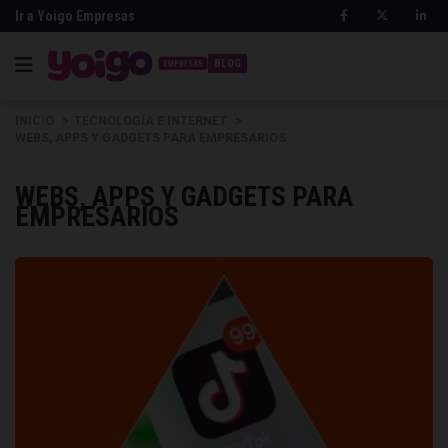
Ir a Yoigo Empresas
BLOG
INICIO
TECNOLOGÍA E INTERNET
WEBS, APPS Y GADGETS PARA EMPRESARIOS
WEBS, APPS Y GADGETS PARA
EMPRESARIOS