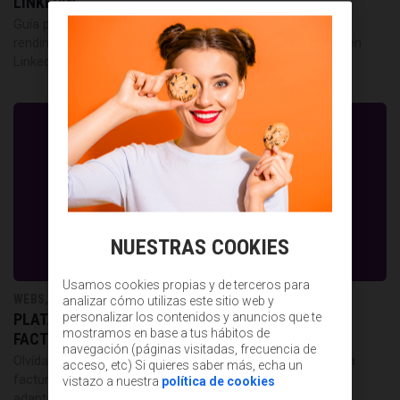
LINKEDIN
Guía práctica para comprender los datos que muestran el
rendimiento de tu perfil y el impacto real de tu contenido en
LinkedIn.
NUESTRAS COOKIES
Usamos cookies propias y de terceros para
WEBS, APPS Y GADGETS PARA EMPRESARIOS
analizar cómo utilizas este sitio web y
PLATAFORMAS PARA CREAR PRESUPUESTOS Y
personalizar los contenidos y anuncios que te
mostramos en base a tus hábitos de
FACTURAS SIN COMPLICARTE
navegación (páginas visitadas, frecuencia de
Olvídate del papeleo. Estas plataformas online te ayudan a
acceso, etc) Si quieres saber más, echa un
facturar y presupuestar de forma simple, automatizada y
vistazo a nuestra
política de cookies
adaptada a tu tipo de negocio