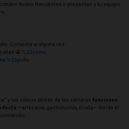
ponden dudas frecuentes o presentan a tu equipo
io.
llo. Comenta si alguna vez
asañas 🍝
%23como
na
%23pollo
ce" y los vídeos detrás de las cámaras
funcionan
roducto
—artesanía, gastronomía, moda— donde el
 contenido.