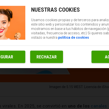
NUESTRAS COOKIES
Usamos cookies propias y de terceros para analiz
este sitio web y personalizar los contenidos y anun
mostramos en base a tus hábitos de navegación 
visitadas, frecuencia de acceso, etc) Si quieres sa
vistazo a nuestra
política de cookies
IGURAR
RECHAZAR
A
Imagen de 5.15 WEST. Licencia de iStoc
s virales. En 2025, se convirtió en
uno de los
canales