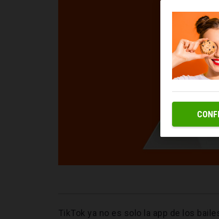
CONF
TikTok ya no es solo la app de los baile