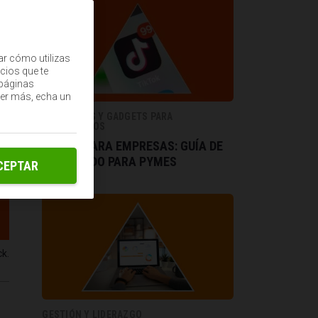
ar cómo utilizas
cios que te
(páginas
ber más, echa un
WEBS, APPS Y GADGETS PARA
EMPRESARIOS
TIKTOK PARA EMPRESAS: GUÍA DE
CONTENIDO PARA PYMES
CEPTAR
k.
GESTIÓN Y LIDERAZGO