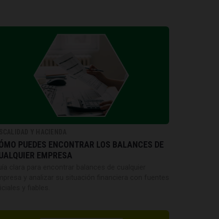
ISCALIDAD Y HACIENDA
ÓMO PUEDES ENCONTRAR LOS BALANCES DE
UALQUIER EMPRESA
ía clara para encontrar balances de cualquier
presa y analizar su situación financiera con fuentes
iciales y fiables.