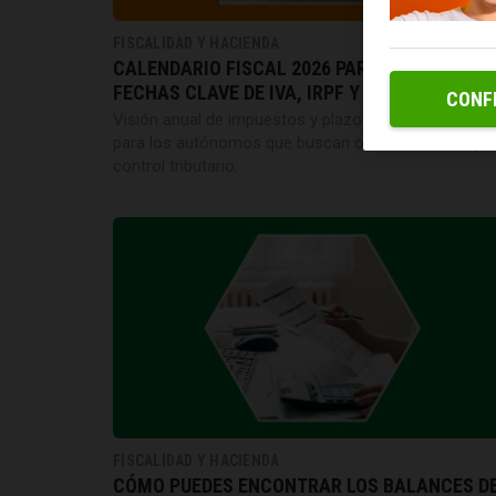
FISCALIDAD Y HACIENDA
CALENDARIO FISCAL 2026 PARA AUTÓNOMOS
FECHAS CLAVE DE IVA, IRPF Y MÁS
CONF
Visión anual de impuestos y plazos fiscales en 2026
para los autónomos que buscan orden, previsión y
control tributario.
FISCALIDAD Y HACIENDA
CÓMO PUEDES ENCONTRAR LOS BALANCES D