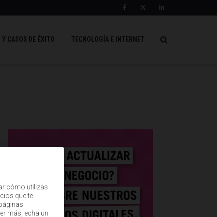
 Y CASOS DE ÉXITO
TECNOLOGÍA E INTERNET
ar cómo utilizas
cios que te
(páginas
ber más, echa un