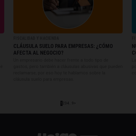
FISCALIDAD Y HACIENDA
F
CLÁUSULA SUELO PARA EMPRESAS: ¿CÓMO
N
AFECTA AL NEGOCIO?
C
Un empresario debe hacer frente a todo tipo de
La
ué
gastos, pero también a cláusulas abusivas que pueden
po
reclamarse, por eso hoy te hablamos sobre la
co
cláusula suelo para empresas.
1
2
3
4
...
9
>