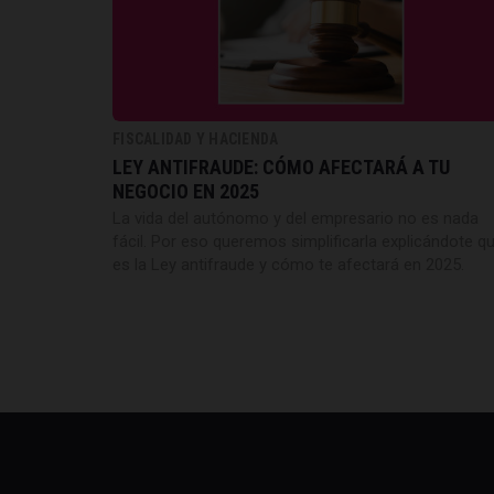
FISCALIDAD Y HACIENDA
LEY ANTIFRAUDE: CÓMO AFECTARÁ A TU
NEGOCIO EN 2025
La vida del autónomo y del empresario no es nada
fácil. Por eso queremos simplificarla explicándote q
es la Ley antifraude y cómo te afectará en 2025.