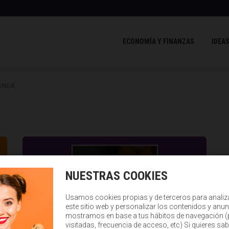
ECONOMÍA Y FINANZAS
IDEAS
IENDA
NUESTRAS COOKIES
Usamos cookies propias y de terceros para analiz
este sitio web y personalizar los contenidos y anun
mostramos en base a tus hábitos de navegación 
visitadas, frecuencia de acceso, etc) Si quieres sa