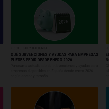
FISCALIDAD Y HACIENDA
F
QUÉ SUBVENCIONES Y AYUDAS PARA EMPRESAS
E
PUEDES PEDIR DESDE ENERO 2026
N
Panorama actualizado de subvenciones y ayudas para
Cl
l
empresas disponibles en España desde enero 2026
of
según sector y tamaño.
e