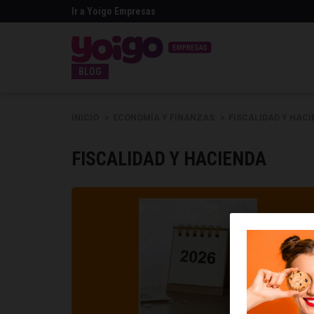
Ir a Yoigo Empresas
BLOG
INICIO
ECONOMÍA Y FINANZAS
FISCALIDAD Y HAC
FISCALIDAD Y HACIENDA