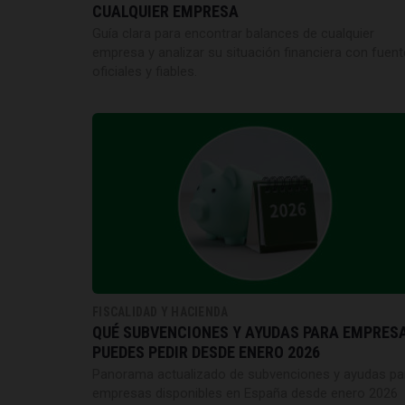
CUALQUIER EMPRESA
Guía clara para encontrar balances de cualquier
empresa y analizar su situación financiera con fuen
oficiales y fiables.
FISCALIDAD Y HACIENDA
QUÉ SUBVENCIONES Y AYUDAS PARA EMPRES
PUEDES PEDIR DESDE ENERO 2026
Panorama actualizado de subvenciones y ayudas pa
empresas disponibles en España desde enero 2026