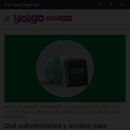
Ir a Yoigo Empresas
BLOG
INICIO
ECONOMÍA Y FINANZAS
FISCALIDAD Y HACIENDA
QUÉ
>
>
>
SUBVENCIONES Y AYUDAS PARA EMPRESAS PUEDES PEDIR DESDE
ENERO 2026
Qué subvenciones y ayudas para