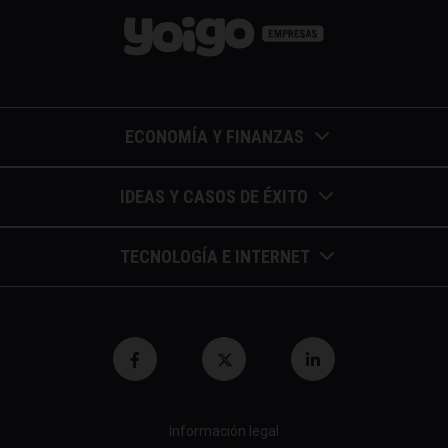
ECONOMÍA Y FINANZAS
Barómetros de sueldos
IDEAS Y CASOS DE ÉXITO
Economía colaborativa
Calendario de eventos
TECNOLOGÍA E INTERNET
Economía en la empresa
Casos de éxito
Apuntes de telecomunicaciones
Economía para autónomos
Entrevistas / autores
Blockchain y similares
Economía para Pymes
Gestión y liderazgo
Innovación
Economía social
Herramientas
Información legal
Marketing digital
Finanzas y bolsa