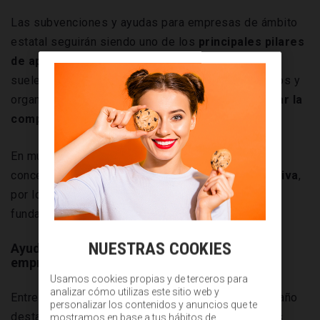
Las subvenciones y ayudas para empresas de ámbito
estatal seguirán siendo uno de los
principales pilares
de apoyo económico
desde enero. Estas líneas
suelen gestionarse a través de distintos ministerios y
organismos públicos, y están orientadas a
reforzar la
competitividad empresarial
.
En muchos casos, estas ayudas para empresas se
conceden en
régimen de concurrencia competitiva
,
por lo que cumplir requisitos y plazos resulta
fundamental.
NUESTRAS COOKIES
Ayudas para digitalización y modernización
empresarial
Usamos cookies propias y de terceros para
analizar cómo utilizas este sitio web y
Entre las subvenciones más relevantes del nuevo año
personalizar los contenidos y anuncios que te
destacan las
destinadas a la
digitalización
. Estas
mostramos en base a tus hábitos de