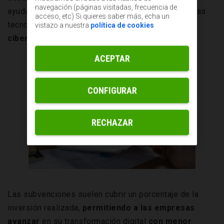
navegación (páginas visitadas, frecuencia de
ayudas para empresas buscan impulsar herramientas
acceso, etc) Si quieres saber más, echa un
tecnológicas, automatización de procesos,
vistazo a nuestra
política de cookies
ciberseguridad y presencia digital.
ACEPTAR
CONFIGURAR
RECHAZAR
Las subvenciones suelen cubrir un porcentaje de la
inversión realizada,
permitiendo a las empresas
avanzar
en su transformación digital
con menor