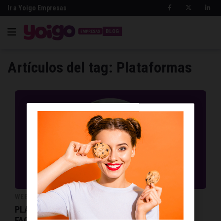
Ir a Yoigo Empresas
BLOG
Artículos del tag: Plataformas
WEBS, APPS Y GADGETS PARA EMPRESARIOS
PLATAFORMAS PARA CREAR PRESUPUESTOS Y
FACTURAS SIN COMPLICARTE