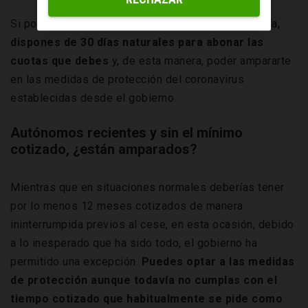
Si por alguna razón no tuvieses este requisito al día,
dispones de 30 días naturales para abonar las
cuotas que debes
y, de esta manera, poder ampararte
en las medidas de protección del coronavirus
establecidas desde el gobierno.
Autónomos recientes y sin el mínimo
cotizado, ¿están amparados?
Mientras que en situaciones normales deberías tener
por lo menos 12 meses cotizados de manera
ininterrumpida previos al cese, en esta ocasión, debido
a lo inesperado que ha sido todo, el gobierno ha
permitido una excepción.
Puedes optar a las medidas
de protección aunque todavía no cumplas con el
tiempo cotizado que habitualmente se pide como