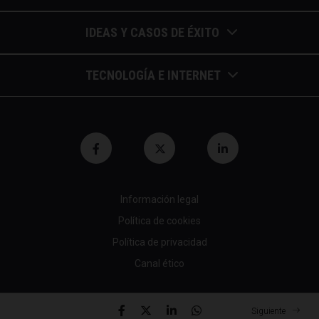
Barómetros de sueldos
IDEAS Y CASOS DE ÉXITO
Economía colaborativa
Calendario de eventos
TECNOLOGÍA E INTERNET
Economía en la empresa
Casos de éxito
Apuntes de telecomunicaciones
Economía para autónomos
Entrevistas / autores
Blockchain y similares
Economía para Pymes
Gestión y liderazgo
Innovación
Economía social
Herramientas
Información legal
Marketing digital
Finanzas y bolsa
Política de cookies
Psicología y coaching
Nuevas profesiones
Fiscalidad y hacienda
Política de privacidad
Recomendaciones (cine,libros,etc...)
Canal ético
Startups tecnológicas
Jubilación y pensión
Tendencias de RRHH
Tecnología en empresas
© 2026 All rights reserved
Mundo laboral
Siguiente