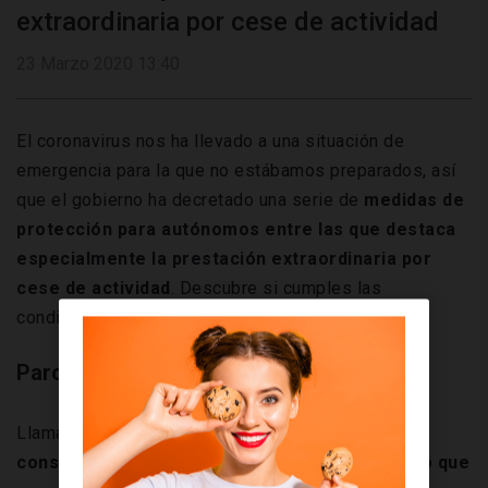
extraordinaria por cese de actividad
23 Marzo 2020 13:40
El coronavirus nos ha llevado a una situación de
emergencia para la que no estábamos preparados, así
que el gobierno ha decretado una serie de
medidas de
protección para autónomos entre las que destaca
especialmente la prestación extraordinaria por
cese de actividad
. Descubre si cumples las
condiciones establecidas para apegarte a ella.
Paro de los autónomos
Llamado "el paro de los autónomos",
esta ayuda
considera a los profesionales que hayan tenido que