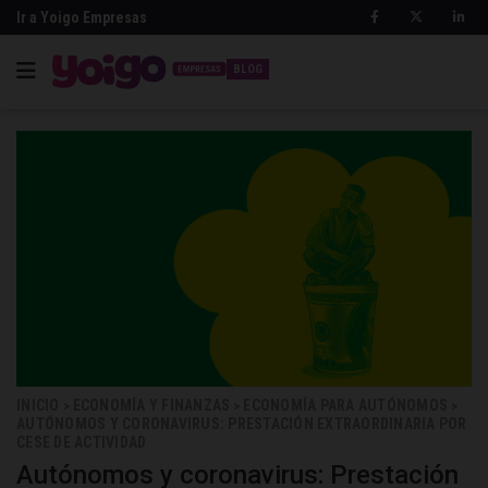
Ir a Yoigo Empresas
BLOG
INICIO
ECONOMÍA Y FINANZAS
ECONOMÍA PARA AUTÓNOMOS
>
>
>
AUTÓNOMOS Y CORONAVIRUS: PRESTACIÓN EXTRAORDINARIA POR
CESE DE ACTIVIDAD
Autónomos y coronavirus: Prestación