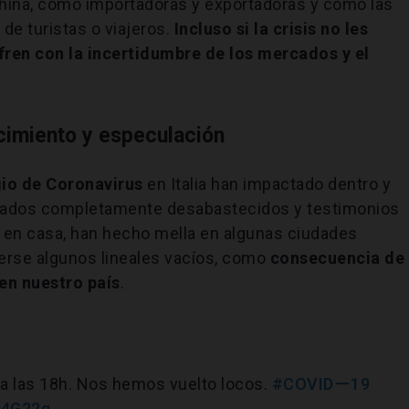
hina, como importadoras y exportadoras y como las
de turistas o viajeros.
Incluso si la crisis no les
fren con la incertidumbre de los mercados y el
cimiento y especulación
io de Coronavirus
en Italia han impactado dentro y
cados completamente desabastecidos y testimonios
 en casa, han hecho mella en algunas ciudades
erse algunos lineales vacíos, como
consecuencia de
en nuestro país
.
a las 18h. Nos hemos vuelto locos.
#COVIDー19
C4G22g