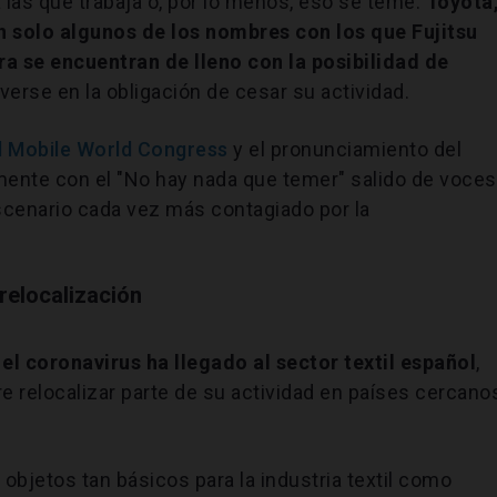
 las que trabaja o, por lo menos, eso se teme:
Toyota
 solo algunos de los nombres con los que Fujitsu
a se encuentran de lleno con la posibilidad de
verse en la obligación de cesar su actividad.
l Mobile World Congress
y el pronunciamiento del
lemente con el "No hay nada que temer" salido de voces
escenario cada vez más contagiado por la
 relocalización
el coronavirus ha llegado al sector textil español
,
e relocalizar parte de su actividad en países cercano
objetos tan básicos para la industria textil como