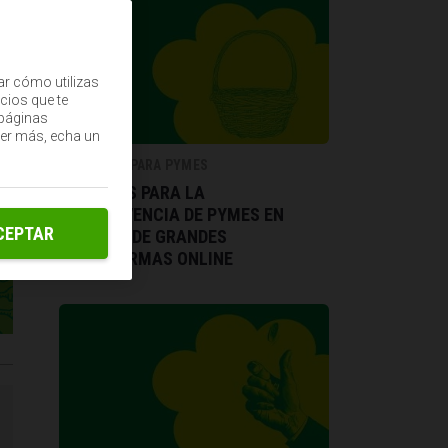
ar cómo utilizas
cios que te
(páginas
ber más, echa un
ECONOMÍA PARA PYMES
TÁCTICAS PARA LA
SUPERVIVENCIA DE PYMES EN
CEPTAR
TIEMPOS DE GRANDES
PLATAFORMAS ONLINE