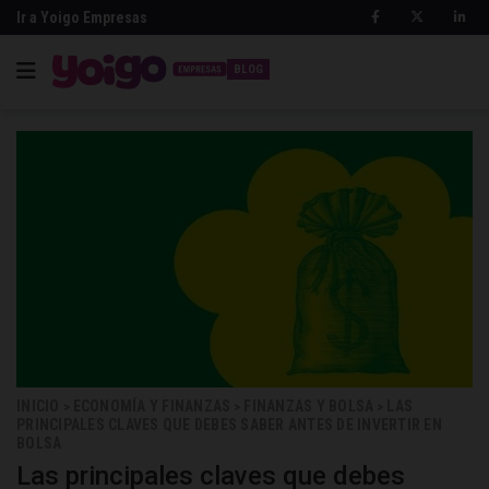
Ir a Yoigo Empresas
BLOG
INICIO
ECONOMÍA Y FINANZAS
FINANZAS Y BOLSA
LAS
>
>
>
PRINCIPALES CLAVES QUE DEBES SABER ANTES DE INVERTIR EN
BOLSA
Las principales claves que debes