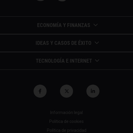
ECONOMÍA Y FINANZAS
Barómetros de sueldos
IDEAS Y CASOS DE ÉXITO
Economía colaborativa
Calendario de eventos
TECNOLOGÍA E INTERNET
Economía en la empresa
Casos de éxito
Apuntes de telecomunicaciones
Economía para autónomos
Entrevistas / autores
Blockchain y similares
Economía para Pymes
Gestión y liderazgo
Innovación
Economía social
Herramientas
Información legal
Marketing digital
Finanzas y bolsa
Política de cookies
Psicología y coaching
Nuevas profesiones
Fiscalidad y hacienda
Política de privacidad