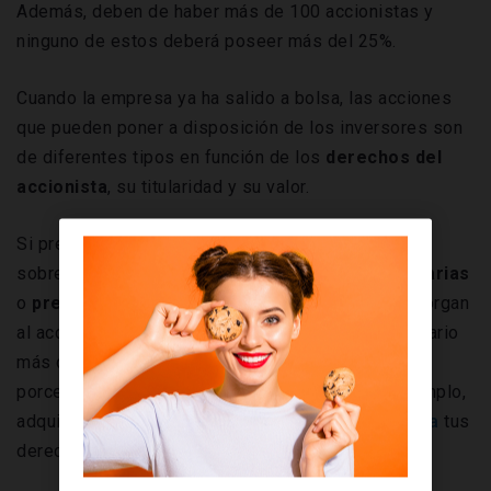
Además, deben de haber más de 100 accionistas y
ninguno de estos deberá poseer más del 25%.
Cuando la empresa ya ha salido a bolsa, las acciones
que pueden poner a disposición de los inversores son
de diferentes tipos en función de los
derechos del
accionista
, su titularidad y su valor.
Si prestamos atención a los derechos del inversor
sobre la compañía, las acciones pueden ser
ordinarias
o
preferentes.
Las primeras son aquellas que otorgan
al accionista diferentes derechos como un propietario
más de la compañía. Estos estarán vinculados al
porcentaje de acciones que uno posea. Si, por ejemplo,
adquieres el 3% de
las acciones de una compañía
tus
derechos serán diferentes de quien posea un 20%.