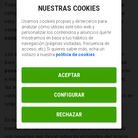
Todo depende de las condiciones que establezca la
NUESTRAS COOKIES
compañía. La repartición de beneficios, el derecho a
voto en las juntas (o asambleas) son algunas de las
Usamos cookies propias y de terceros para
analizar cómo utilizas este sitio web y
ventajas de las que puede disfrutar un inversor con
personalizar los contenidos y anuncios que te
acciones ordinarias.
mostramos en base a tus hábitos de
navegación (páginas visitadas, frecuencia de
acceso, etc) Si quieres saber más, echa un
Las acciones preferentes se caracterizan por, como
vistazo a nuestra
política de cookies
bien indica su nombre, aportar un
valor añadido a su
poseedor
y ofrecerle algún tipo de prioridad respecto
ACEPTAR
a los propietarios de las acciones ordinarias. Una de
las
ventajas más características
es disponer de
CONFIGURAR
ciertos privilegios a la hora de cobrar los dividendos en
relación con otros inversores.
RECHAZAR
En lo referido a la titularidad, las participaciones
pueden ser
normativas
o al
portador
. Las primeras
son aquellas que llevan adscrito el nombre del propio