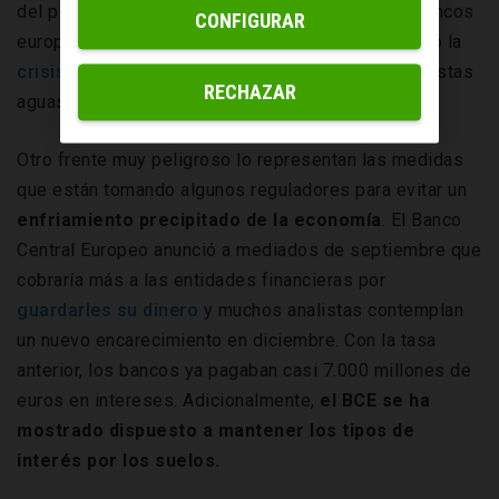
del petróleo, que se ha disparado. Los grandes bancos
CONFIGURAR
europeos, aún heridos por la cuchillada que supuso la
crisis financiera
, deberán navegar con habilidad estas
RECHAZAR
aguas revueltas. No será sencillo.
Otro frente muy peligroso lo representan las medidas
que están tomando algunos reguladores para evitar un
enfriamiento precipitado de la economía
. El Banco
Central Europeo anunció a mediados de septiembre que
cobraría más a las entidades financieras por
guardarles su dinero
y muchos analistas contemplan
un nuevo encarecimiento en diciembre. Con la tasa
anterior, los bancos ya pagaban casi 7.000 millones de
euros en intereses. Adicionalmente,
el BCE se ha
mostrado dispuesto a mantener los tipos de
interés por los suelos.