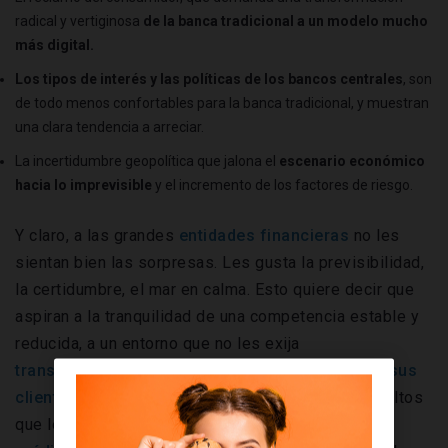
radical y vertiginosa
de la banca tradicional a un modelo mucho
más digital.
Los tipos de interés y las políticas de los bancos centrales
, son
de todo menos confortables para la banca tradicional, y muestran
una clara tendencia a arreciar.
La incertidumbre geopolítica que jalona el
escenario económico
hacia lo imprevisible
y el incremento de los factores de riesgo.
Y claro, a las grandes
entidades financieras
no les
sientan bien las sorpresas. Les gusta la previsibilidad,
la certidumbre, el mar en calma. Esto quiere decir que
aspiran a la tranquilidad de una competencia estable y
reducida, a un entorno que no les exija
transformaciones brutales
para
hacer felices a sus
clientes
, a unos tipos de interés saludablemente altos
que les dejen un margen amplio y sabroso por sus