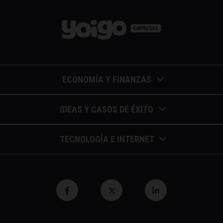
ECONOMÍA Y FINANZAS
Barómetros de sueldos
IDEAS Y CASOS DE ÉXITO
Economía colaborativa
Calendario de eventos
TECNOLOGÍA E INTERNET
Economía en la empresa
Casos de éxito
Apuntes de telecomunicaciones
Economía para autónomos
Entrevistas / autores
Blockchain y similares
Economía para Pymes
Gestión y liderazgo
Innovación
Economía social
Herramientas