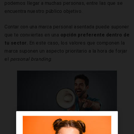
podemos llegar a muchas personas, entre las que se
encuentra nuestro público objetivo.
Contar con una marca personal asentada puede suponer
que te conviertas en una
opción preferente dentro de
tu sector.
En este caso, los valores que componen la
marca suponen un aspecto prioritario a la hora de forjar
el
personal branding
.