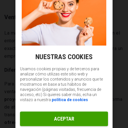
Ventajas
La marca personal cuenta con mucha importancia en el
entorno profesional, pero ¿qué ventajas tiene
exactamente desarrollar este tipo de estrategia para un
NUESTRAS COOKIES
empresario?
Usamos cookies propias y de terceros para
Diferencia de la competencia
analizar cómo utilizas este sitio web y
personalizar los contenidos y anuncios que te
Para los autónomos, la marca personal supone una
mostramos en base a tus hábitos de
navegación (páginas visitadas, frecuencia de
ventaja respecto a los competidores debido a que
acceso, etc) Si quieres saber más, echa un
proyecta quiénes son y cómo trabajan.
Es una forma
vistazo a nuestra
política de cookies
de atraer a los clientes potenciales a través de
transmitir la idea de que
tienen algo distinto que
ACEPTAR
ofrecer en el mercado.