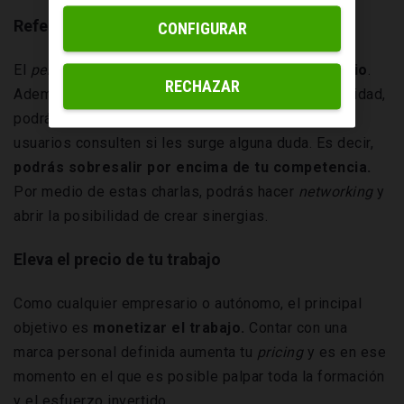
Referente en tu sector
CONFIGURAR
El
personal branding
genera confianza y prestigio
.
RECHAZAR
Además, si aportas elementos de valor a tu comunidad,
podrás posicionarte como un experto al que los
usuarios consulten si les surge alguna duda. Es decir,
podrás sobresalir por encima de tu competencia.
Por medio de estas charlas, podrás hacer
networking
y
abrir la posibilidad de crear sinergias.
Eleva el precio de tu trabajo
Como cualquier empresario o autónomo, el principal
objetivo es
monetizar el trabajo.
Contar con una
marca personal definida aumenta tu
pricing
y es en ese
momento en el que es posible palpar toda la formación
y el esfuerzo invertido.