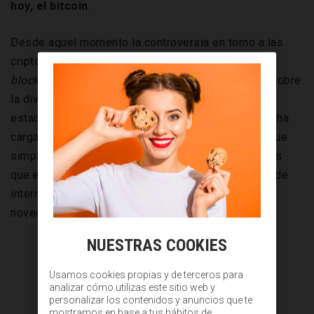
hoy, el bitcoin
.
Desde aquel momento la controversia en torno a las
criptomonedas, que se basan en la tecnología
blockchain
, no se ha apagado. El último en opinar sobre
la divisa de Nakamoto ha sido el inversor
estadounidense Warren Buffet, que recientemente ha
cargado contra ella: mantiene que es un "engaño" que
simplemente "atrae a charlatanes". Pero lo cierto es
que el crecimiento de las criptomonedas en la era de
internet es imparable. Abordamos las últimas
novedades sobre esta divisa en el mundo:
NUESTRAS COOKIES
Usamos cookies propias y de terceros para
analizar cómo utilizas este sitio web y
personalizar los contenidos y anuncios que te
mostramos en base a tus hábitos de