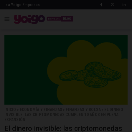
Ir a Yoigo Empresas
BLOG
INICIO
ECONOMÍA Y FINANZAS
FINANZAS Y BOLSA
EL DINERO
>
>
>
INVISIBLE: LAS CRIPTOMONEDAS CUMPLEN 10 AÑOS EN PLENA
EXPANSIÓN
El dinero invisible: las criptomonedas