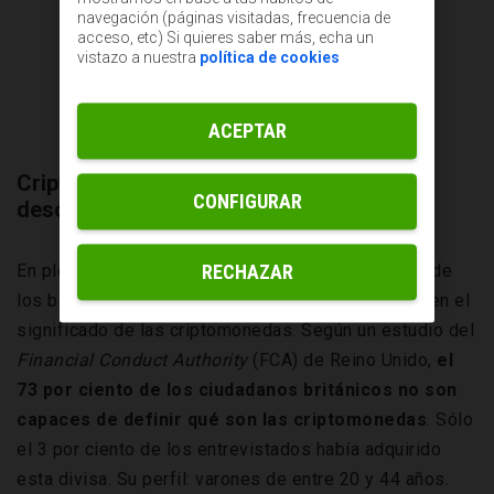
navegación (páginas visitadas, frecuencia de
acceso, etc) Si quieres saber más, echa un
vistazo a nuestra
política de cookies
ACEPTAR
Criptomoneda, un concepto todavía
CONFIGURAR
desconocido
En pleno 2019, diez años después del nacimiento de
RECHAZAR
los bitcoins, la mayoría de las personas desconocen el
significado de las criptomonedas. Según un estudio del
Financial Conduct Authority
(FCA) de Reino Unido,
el
73 por ciento de los ciudadanos británicos no son
capaces de definir qué son las criptomonedas
. Sólo
el 3 por ciento de los entrevistados había adquirido
esta divisa. Su perfil: varones de entre 20 y 44 años.