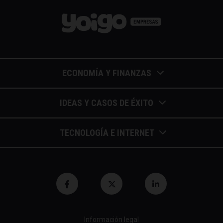
ECONOMÍA Y FINANZAS
Barómetros de sueldos
IDEAS Y CASOS DE ÉXITO
Economía colaborativa
Calendario de eventos
TECNOLOGÍA E INTERNET
Economía en la empresa
Casos de éxito
Apuntes de telecomunicaciones
Economía para autónomos
Entrevistas / autores
Blockchain y similares
Economía para Pymes
Gestión y liderazgo
Innovación
Economía social
Herramientas
Información legal
Marketing digital