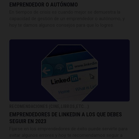
EMPRENDEDOR O AUTÓNOMO
En tiempos de crisis es cuando mejor se demuestra la
capacidad de gestión de un emprendedor o autónomo, y
hoy te damos algunos consejos para que lo logres.
RECOMENDACIONES (CINE,LIBROS,ETC...)
EMPRENDEDORES DE LINKEDIN A LOS QUE DEBES
SEGUIR EN 2023
Fijarse en los emprendedores de éxito puede servirte para
evitar algunos errores y hoy te recomendamos seguir a