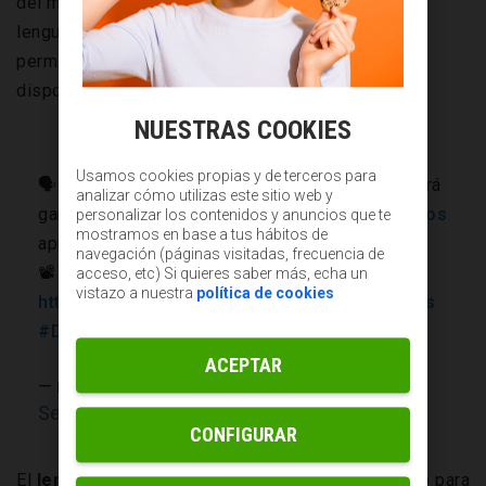
del mismo modo que podríamos afirmar que los
lenguajes
de programación son aquellos que nos
permiten “comunicarnos” con los ordenadores o
dispositivos.
NUESTRAS COOKIES
Usamos cookies propias y de terceros para
🗣️ El
#inglés
ya no es el único idioma que te hará
analizar cómo utilizas este sitio web y
ganar
#dinero
. Si quieres aumentar tus
#ingresos
personalizar los contenidos y anuncios que te
mostramos en base a tus hábitos de
aprende el lenguaje de la
#programación
💰.
navegación (páginas visitadas, frecuencia de
📽️ Video completo:
acceso, etc) Si quieres saber más, echa un
vistazo a nuestra
política de cookies
https://t.co/qpSf2IuuMe
#TúPuedes
#Negocios
#Dinero
pic.twitter.com/YCWqhBaxkV
ACEPTAR
— negociosentuidioma (@NegociosIdioma)
September 26, 2018
CONFIGURAR
El
lenguaje de programación
es el idioma creado para