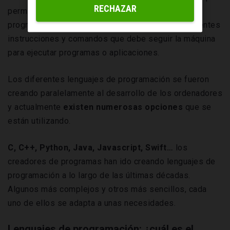
RECHAZAR
permitir la comunicación entre el ordenador y el
programador y permite a este último fijar las diferentes
instrucciones y comandos que debe seguir la máquina
para ejecutar programas o aplicaciones.
Los diferentes lenguajes de programación se fueron
creando paralelamente al desarrollo de los ordenadores
y actualmente
existen numerosas opciones
que se
están utilizando.
C, C++, Python, Java, Javascript, Swift…
los
creadores de programas han ido creando lenguajes de
programación a lo largo de las últimas décadas.
Algunos más complejos y otros más sencillos, cada
uno de ellos se adapta a unas necesidades.
Lenguajes de programación: ¿cuál es el