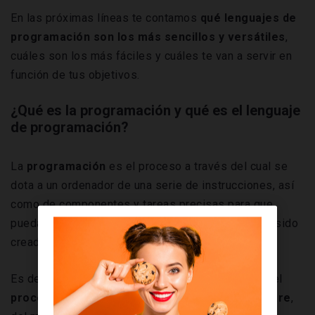
En las próximas líneas te contamos
qué lenguajes de
programación son los más sencillos y versátiles
,
cuáles son los más fáciles y cuáles te van a servir en
función de tus objetivos.
¿Qué es la programación y qué es el lenguaje
de programación?
La
programación
es el proceso a través del cual se
dota a un ordenador de una serie de instrucciones, así
como de componentes y tareas precisas para que
pueda ejecutar aquellas funciones para las que ha sido
creado.
Es decir, podríamos decir que la programación es el
proceso de construcción y creación del software
,