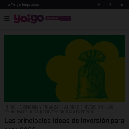
Ir a Yoigo Empresas
BLOG
INICIO
ECONOMÍA Y FINANZAS
AHORRO E INVERSIÓN
LAS
>
>
>
PRINCIPALES IDEAS DE INVERSIÓN PARA ESTE 2020
Las principales ideas de inversión para