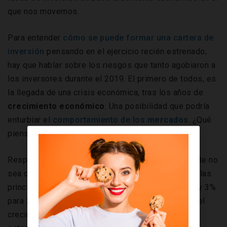
que nos movemos.
Para entender
cómo se puede formar una cartera de
inversión
pensando en el ejercicio recién estrenado,
hay que hablar sobre los riesgos que tanto agobiaron a
los inversores durante el 2019. El primero de todos, es
la llegada de una crisis económica, tras los años de
crecimiento económico
. Una posibilidad que podría
enturbiar el
comportamiento de los
mercados
. ¿Qué
piensan los expertos en materia de inversión?
Respecto al PIB mundial en este año probablemente no
sea capaz de exceder su crecimiento potencial en las
principales regiones económicas (3,2% para 2020 y 3%
para 2021) y el escenario base para 2021 es que “el
crecimiento global se desacelera hasta un cuasi-