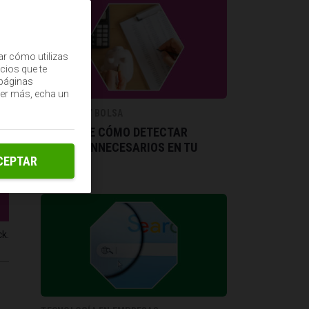
ar cómo utilizas
cios que te
(páginas
ber más, echa un
FINANZAS Y BOLSA
DESCUBRE CÓMO DETECTAR
GASTOS INNECESARIOS EN TU
CEPTAR
EMPRESA
k.