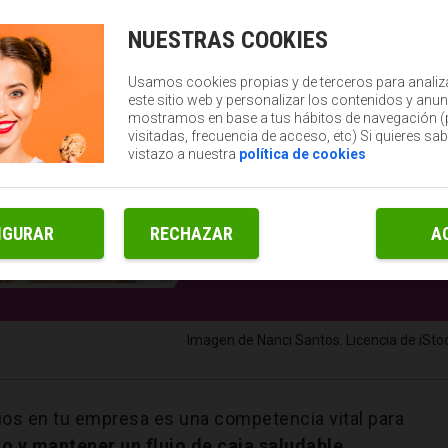
NUESTRAS COOKIES
Usamos cookies propias y de terceros para analiz
este sitio web y personalizar los contenidos y anun
mostramos en base a tus hábitos de navegación 
visitadas, frecuencia de acceso, etc) Si quieres sa
vistazo a nuestra
política de cookies
IGURAR
RECHAZAR
A
Imagen de Nanci Santos. Licencia de iStoc
os en tu empresa es una competencia vital para
zo y mantener un flujo de caja saludable
.