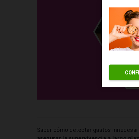
CONF
Saber cómo detectar gastos innecesari
asegurar la supervivencia a largo pla