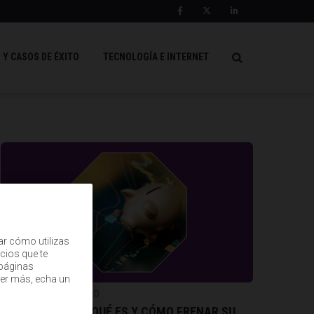
 Y CASOS DE ÉXITO
TECNOLOGÍA E INTERNET
ar cómo utilizas
cios que te
(páginas
ber más, echa un
GESTIÓN Y LIDERAZGO
DEUDA TÉCNICA: QUÉ ES Y CÓMO FRENAR SU