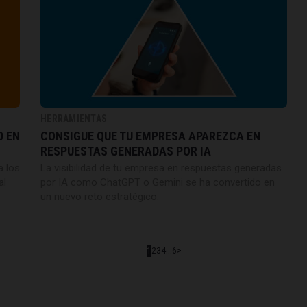
HERRAMIENTAS
D EN
CONSIGUE QUE TU EMPRESA APAREZCA EN
RESPUESTAS GENERADAS POR IA
a los
La visibilidad de tu empresa en respuestas generadas
al
por IA como ChatGPT o Gemini se ha convertido en
un nuevo reto estratégico.
1
2
3
4
...
6
>