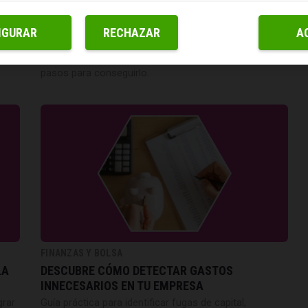
VENDER TU EMPRESA
La decisión de vender tu empresa es un paso muy
IGURAR
RECHAZAR
A
importante que requiere una previa planificación para
asegurar el éxito de la operación. Conoce todos los
pasos para conseguirlo.
FINANZAS Y BOLSA
LA
DESCUBRE CÓMO DETECTAR GASTOS
INNECESARIOS EN TU EMPRESA
grar
Guía práctica para identificar fugas de capital,