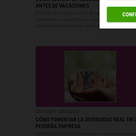
ANTES DE VACACIONES
Protege tu empresa antes de vacaciones. Revisar
CONF
contraseñas, dispositivos, accesos y copias de
seguridad evita posibles amenazas.
GESTIÓN Y LIDERAZGO
CÓMO FOMENTAR LA DIVERSIDAD REAL EN 
PEQUEÑA EMPRESA
Estrategias prácticas y beneficios reales para inte