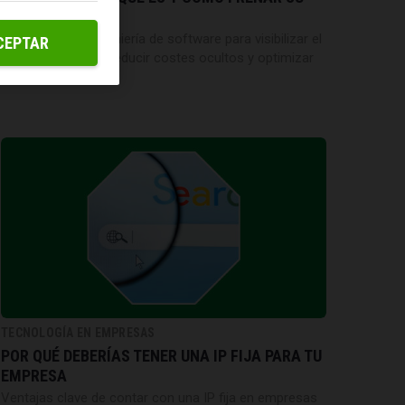
CRECIMIENTO
Estrategias de ingeniería de software para visibilizar el
CEPTAR
código deficiente, reducir costes ocultos y optimizar
la producción
TECNOLOGÍA EN EMPRESAS
POR QUÉ DEBERÍAS TENER UNA IP FIJA PARA TU
EMPRESA
Ventajas clave de contar con una IP fija en empresas