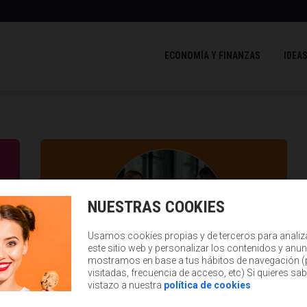
ECONOMÍA Y FINANZAS
IDEAS
NUESTRAS COOKIES
Usamos cookies propias y de terceros para analiz
este sitio web y personalizar los contenidos y anun
mostramos en base a tus hábitos de navegación 
visitadas, frecuencia de acceso, etc) Si quieres sa
vistazo a nuestra
política de cookies
IDEAS Y CASOS DE ÉXITO
ESA
TODO LO QUE NECESITAS SABER SI QUIERES