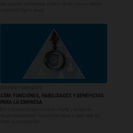
que buscan estabilidad, control de accesos y mayor
seguridad digital diaria.
GESTIÓN Y LIDERAZGO
CSM: FUNCIONES, HABILIDADES Y BENEFICIOS
PARA LA EMPRESA
Rol estratégico que conecta cliente y empresa:
responsabilidades, habilidades clave y valor real del
CSM en crecimiento.