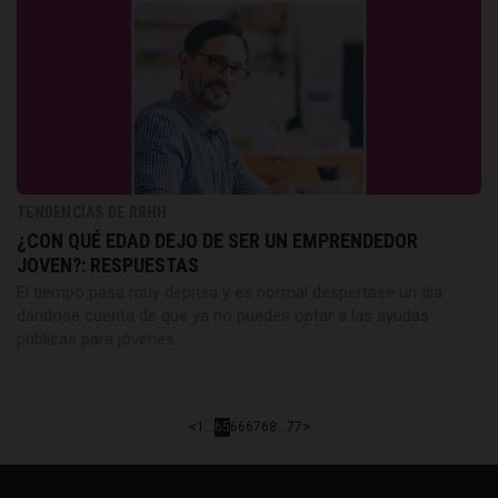
TENDENCIAS DE RRHH
¿CON QUÉ EDAD DEJO DE SER UN EMPRENDEDOR
JOVEN?: RESPUESTAS
El tiempo pasa muy deprisa y es normal despertase un día
dándose cuenta de que ya no puedes optar a las ayudas
públicas para jóvenes.
<
1
...
65
66
67
68
...
77
>