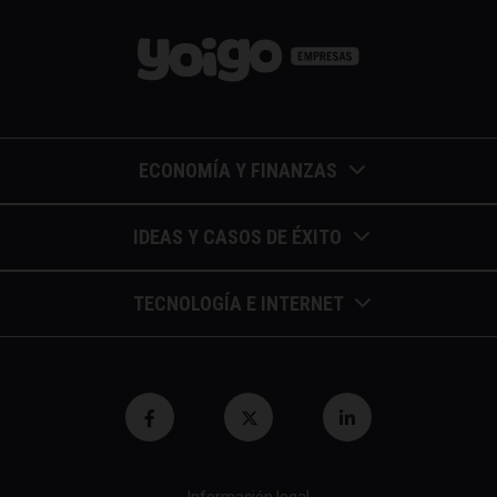
ECONOMÍA Y FINANZAS
Barómetros de sueldos
IDEAS Y CASOS DE ÉXITO
Economía colaborativa
Calendario de eventos
TECNOLOGÍA E INTERNET
Economía en la empresa
Casos de éxito
Apuntes de telecomunicaciones
Economía para autónomos
Entrevistas / autores
Blockchain y similares
Economía para Pymes
Gestión y liderazgo
Innovación
Economía social
Herramientas