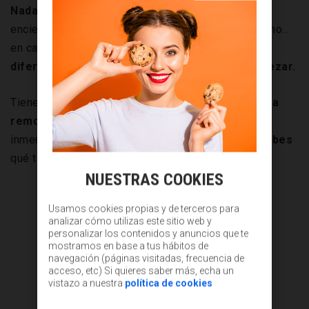
Nada más llegar a la oficina
abres la agenda,
enciendes el ordenador, echas un vistazo al teléfono…
en cada uno de los dispositivos
tenemos tareas
diferentes
y nunca sabes
por cuál de ellas empezar.
Tienes a varios
compañeros trabajando de forma
remota
y los que están de forma presencial están
inmersos en sus propios proyectos, por ello
no sabes
qué tareas son las que
tienen
prioridad
.
NUESTRAS COOKIES
Usamos cookies propias y de terceros para
analizar cómo utilizas este sitio web y
personalizar los contenidos y anuncios que te
mostramos en base a tus hábitos de
navegación (páginas visitadas, frecuencia de
acceso, etc) Si quieres saber más, echa un
vistazo a nuestra
política de cookies