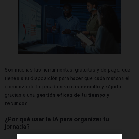
Son muchas las herramientas, gratuitas y de pago, que
tienes a tu disposición para hacer que cada mañana el
comienzo de la jornada sea más
sencillo y rápido
gracias a una
gestión eficaz de tu tiempo y
recursos
.
¿Por qué usar la IA para organizar tu
jornada?