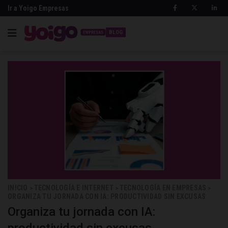
Ir a Yoigo Empresas
BLOG
INICIO
TECNOLOGÍA E INTERNET
TECNOLOGÍA EN EMPRESAS
>
>
>
ORGANIZA TU JORNADA CON IA: PRODUCTIVIDAD SIN EXCUSAS
Organiza tu jornada con IA: