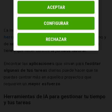
ACEPTAR
CONFIGURAR
La Inteligencia Artificial puede ser una
gran
herramienta
para no sentir esa mezcla de desánimo y
RECHAZAR
de
sentirte sobrepasado
al pensar en todo lo que
tienes que hacer durante
la jornada laboral.
Encontrar las
aplicaciones
que sirvan para
facilitar
algunas de tus tareas
diarias puede hacer que te
puedas centrar más en aquellos proyectos que
requieren un
mayor esfuerzo
.
Herramientas de IA para gestionar tu tiempo
y tus tareas