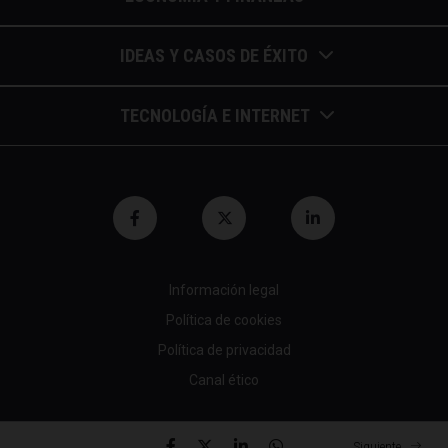
Barómetros de sueldos
IDEAS Y CASOS DE ÉXITO
Economía colaborativa
Calendario de eventos
TECNOLOGÍA E INTERNET
Economía en la empresa
Casos de éxito
Apuntes de telecomunicaciones
Economía para autónomos
Entrevistas / autores
Blockchain y similares
Economía para Pymes
Gestión y liderazgo
Innovación
Economía social
Herramientas
Información legal
Marketing digital
Finanzas y bolsa
Política de cookies
Psicología y coaching
Nuevas profesiones
Fiscalidad y hacienda
Política de privacidad
Recomendaciones (cine,libros,etc...)
Canal ético
Startups tecnológicas
Jubilación y pensión
Tendencias de RRHH
Tecnología en empresas
© 2026 All rights reserved
Mundo laboral
Siguiente