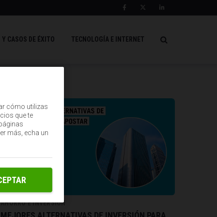
 Y CASOS DE ÉXITO
TECNOLOGÍA E INTERNET
ar cómo utilizas
cios que te
(páginas
ber más, echa un
CEPTAR
AHORRO E INVERSIÓN
MEJORES ALTERNATIVAS DE INVERSIÓN PARA