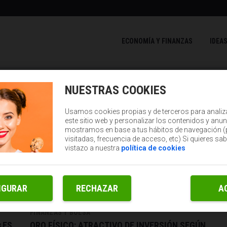
ECONOMÍA Y FINANZAS
IDEAS
NUESTRAS COOKIES
Usamos cookies propias y de terceros para analiz
este sitio web y personalizar los contenidos y anun
mostramos en base a tus hábitos de navegación 
visitadas, frecuencia de acceso, etc) Si quieres sa
vistazo a nuestra
política de cookies
IGURAR
RECHAZAR
A
FINANZAS Y BOLSA
¿ES
ORO FÍSICO: ATRACTIVO DE INVERSIÓN SEGÚN