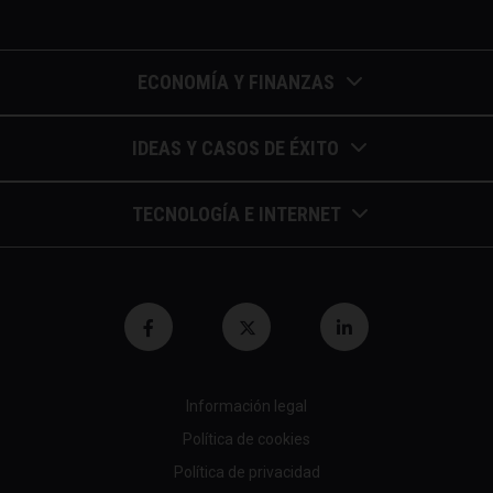
ECONOMÍA Y FINANZAS
Barómetros de sueldos
IDEAS Y CASOS DE ÉXITO
Economía colaborativa
Calendario de eventos
TECNOLOGÍA E INTERNET
Economía en la empresa
Casos de éxito
Apuntes de telecomunicaciones
Economía para autónomos
Entrevistas / autores
Blockchain y similares
Economía para Pymes
Gestión y liderazgo
Innovación
Economía social
Herramientas
Información legal
Marketing digital
Finanzas y bolsa
Política de cookies
Psicología y coaching
Nuevas profesiones
Fiscalidad y hacienda
Política de privacidad
Recomendaciones (cine,libros,etc...)