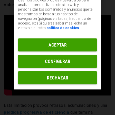
Usamos cookies propias y de terceros para
volumen de trabajo que recibe
.
analizar cómo utilizas este sitio web y
personalizar los contenidos y anuncios que te
mostramos en base a tus hábitos de
navegación (páginas visitadas, frecuencia de
acceso, etc) Si quieres saber más, echa un
vistazo a nuestra
política de cookies
ACEPTAR
CONFIGURAR
RECHAZAR
Esta limitación provoca retrasos, acumulaciones y una
pérdida progresiva de eficiencia
que termina