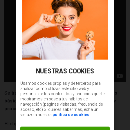
NUESTRAS COOKIES
Usamos cookies propias y de terceros para
analizar cómo utilizas este sitio web y
Se trata de un
documento que recoge las normas
personalizar los contenidos y anuncios que te
mostramos en base a tus hábitos de
básicas
de la empresa, sus valores, expectativas y
navegación (páginas visitadas, frecuencia de
procedimientos internos de una empresa.
acceso, etc) Si quieres saber más, echa un
vistazo a nuestra
política de cookies
El objetivo principal es el de
estandarizar las