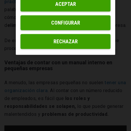
prácticas laborales
de tu empresa o, en otras
ACEPTAR
palabras,
contar con una referencia
que indique
cómo actuar en determinados casos, así como
CONFIGURAR
d
elimitar la estructura y organización
de la empresa.
De este modo, quedará siempre claro cómo se debe
RECHAZAR
proceder y
se mejorará la comunicación interna.
Ventajas de contar con un manual interno en
pequeñas empresas
A menudo, las empresas pequeñas no suelen
tener una
organización clara
. Al contar con un número reducido
de empleados, es fácil que
los roles y
responsabilidades se solapen,
lo que puede generar
malentendidos y
problemas de productividad.