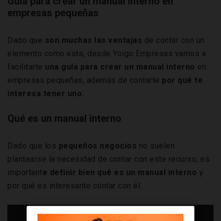
Guía para crear un manual interno en
empresas pequeñas
Dado que
son muchas las ventajas
de contar con un
elemento como este, desde Yoigo Empresas vamos a
facilitarte
una guía para crear un manual interno
en
empresas pequeñas, además de contarte
por qué te
interesa tener uno.
Qué es un manual interno
Dado que los
pequeños negocios
no suelen
plantearse la necesidad de contar con este recurso, es
important
e definir bien qué es un manual interno
y
por qué es interesante contar con él.