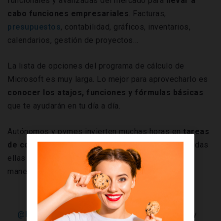
funcionales y avanzadas del mercado para
llevar a
cabo funciones empresariales
. Facturas,
presupuestos
, contabilidad, gráficos, inventarios,
calendarios, gestión de proyectos…
La lista de opciones del programa de cálculo de
Microsoft es muy larga. Lo mejor para aprovecharlo es
conocer los atajos, funciones y fórmulas básicas
que te ayudarán en tu día a día.
Autónomos y pymes invierten muchas horas en
t
areas
de contabilidad, planificación y presupuesto.
Todas
ellas podrían convertirse en pan comido si saben
manejar bien Excel.
@hermannpargas
excel es una herramienta muy