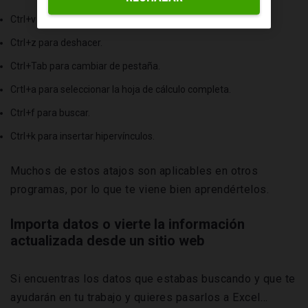
Ctrl+v para pegar.
Ctrl+z para deshacer.
Ctrl+Tab para cambiar de pestaña.
Crtl+a para seleccionar la hoja de cálculo completa.
Ctrl+f para buscar.
Ctrl+k para insertar hipervínculos.
Muchos de estos atajos son aplicables en otros
programas, por lo que te viene bien aprendértelos.
Importa datos o vierte la información
actualizada desde un sitio web
Si encuentras los datos que estabas buscando y que te
ayudarán en tu trabajo y quieres pasarlos a Excel…