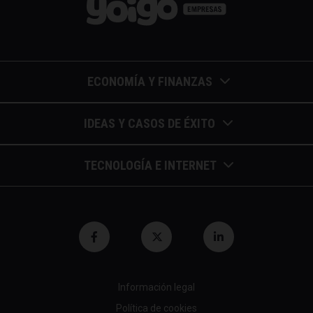
ECONOMÍA Y FINANZAS
Barómetros de sueldos
IDEAS Y CASOS DE ÉXITO
Economía colaborativa
Calendario de eventos
TECNOLOGÍA E INTERNET
Economía en la empresa
Casos de éxito
Apuntes de telecomunicaciones
Economía para autónomos
Entrevistas / autores
Blockchain y similares
Economía para Pymes
Gestión y liderazgo
Innovación
Economía social
Herramientas
Información legal
Marketing digital
Finanzas y bolsa
Política de cookies
Psicología y coaching