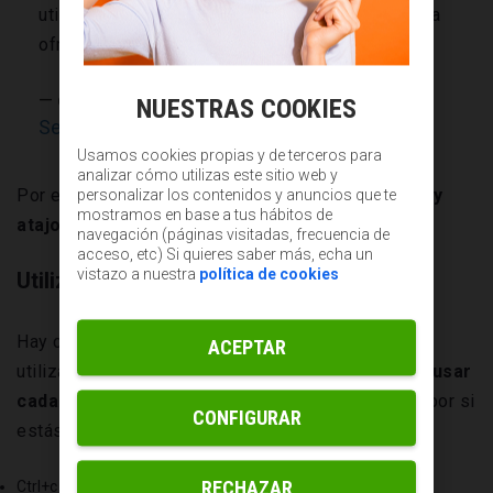
util para llevar contabilidad en cualquier empresa
ofrece variedad d opciones en sus operaciones
— castellano marilyn (@castellanomari3)
NUESTRAS COOKIES
September 26, 2013
Usamos cookies propias y de terceros para
analizar cómo utilizas este sitio web y
Por eso, vamos a empezar con
fórmulas básicas y
personalizar los contenidos y anuncios que te
mostramos en base a tus hábitos de
atajos
que agilizarán tu trabajo en la pyme.
navegación (páginas visitadas, frecuencia de
acceso, etc) Si quieres saber más, echa un
vistazo a nuestra
política de cookies
Utiliza los principales atajos de Excel
Hay cientos de atajos para Excel y según vayas
ACEPTAR
utilizándolo más y más
te irás acostumbrando a usar
cada vez más atajos
. Nosotros te dejamos aquí, por si
CONFIGURAR
estás empezando, algunos de los más básicos.
RECHAZAR
Ctrl+c para copiar.