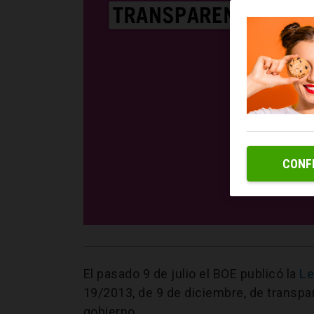
CONF
El pasado 9 de julio el BOE publicó la
Le
19/2013, de 9 de diciembre, de transpa
gobierno.