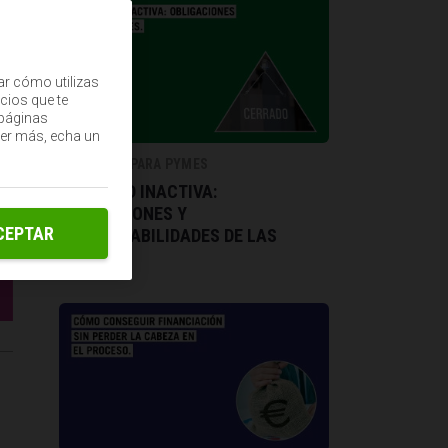
ar cómo utilizas
cios que te
(páginas
ber más, echa un
ECONOMÍA PARA PYMES
SOCIEDAD INACTIVA:
OBLIGACIONES Y
CEPTAR
RESPONSABILIDADES DE LAS
PYMES