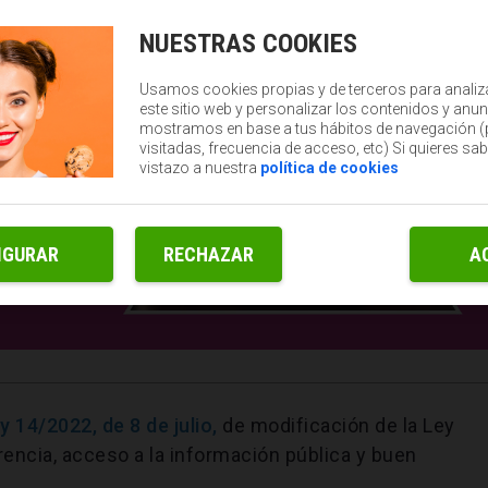
NUESTRAS COOKIES
Usamos cookies propias y de terceros para analiz
este sitio web y personalizar los contenidos y anun
mostramos en base a tus hábitos de navegación 
visitadas, frecuencia de acceso, etc) Si quieres sa
vistazo a nuestra
política de cookies
IGURAR
RECHAZAR
A
y 14/2022, de 8 de julio,
de modificación de la Ley
rencia, acceso a la información pública y buen