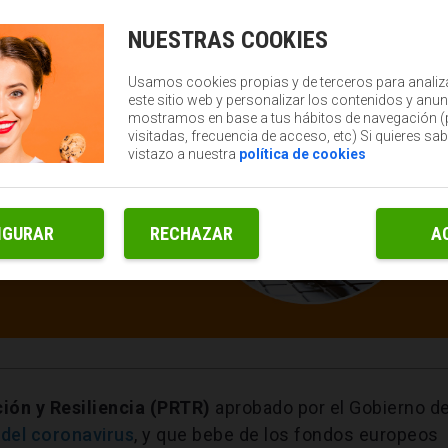
NUESTRAS COOKIES
Usamos cookies propias y de terceros para analiz
este sitio web y personalizar los contenidos y anun
mostramos en base a tus hábitos de navegación 
visitadas, frecuencia de acceso, etc) Si quieres sa
vistazo a nuestra
política de cookies
IGURAR
RECHAZAR
A
ión y Resiliencia (PRTR)
aprobado por el Gobierno d
del coronavirus
, y que bebe de los fondos europeos