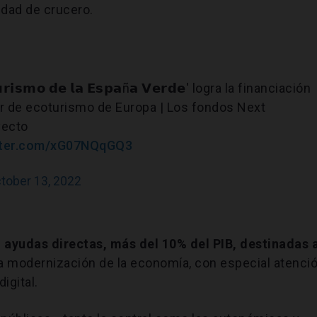
idad de crucero.
𝗿𝗶𝘀𝗺𝗼 𝗱𝗲 𝗹𝗮 𝗘𝘀𝗽𝗮ñ𝗮 𝗩𝗲𝗿𝗱𝗲' logra la financiación
or de ecoturismo de Europa | Los fondos Next
yecto
itter.com/xG07NQqGQ3
tober 13, 2022
 ayudas directas, más del 10% del PIB, destinadas 
a modernización de la economía, con especial atenci
igital.