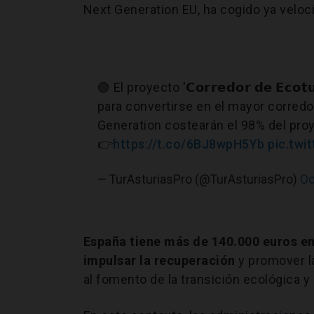
Next Generation EU, ha cogido ya veloc
🟢 El proyecto '𝗖𝗼𝗿𝗿𝗲𝗱𝗼𝗿 𝗱𝗲 𝗘𝗰𝗼𝘁
para convertirse en el mayor corred
Generation costearán el 98% del pro
👉
https://t.co/6BJ8wpH5Yb
pic.tw
— TurAsturiasPro (@TurAsturiasPro)
Oc
España tiene más de 140.000 euros en
impulsar la recuperación
y promover l
al fomento de la transición ecológica y d