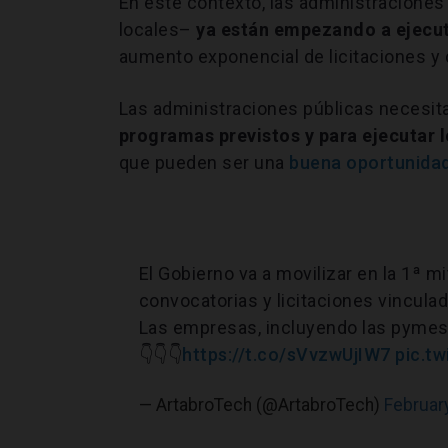
En este contexto,
las administraciones
locales–
ya están empezando a ejecut
aumento exponencial de licitaciones y 
Las administraciones públicas necesi
programas previstos y para ejecutar 
que pueden ser una
buena oportunida
El Gobierno va a movilizar en la 1ª 
convocatorias y licitaciones vincula
Las empresas, incluyendo las pymes,
👇👇👇
https://t.co/sVvzwUjIW7
pic.t
— ArtabroTech (@ArtabroTech)
Februar