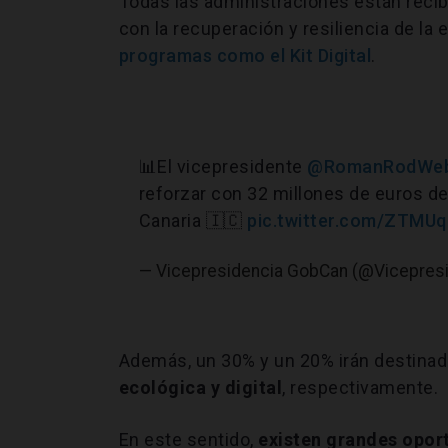
Todas las administraciones están reci
con la recuperación y resiliencia de l
programas como el Kit Digital
.
📊El vicepresidente
@RomanRodWe
reforzar con 32 millones de euros de
Canaria 🇮🇨
pic.twitter.com/ZTMU
— Vicepresidencia GobCan (@Vicepres
Además, un 30% y un 20% irán destina
ecológica y digital
, respectivamente.
En este sentido,
existen grandes oport