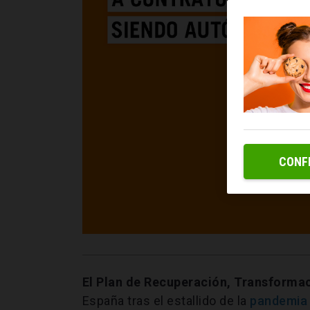
CONF
El Plan de Recuperación, Transformac
España tras el estallido de la
pandemia 