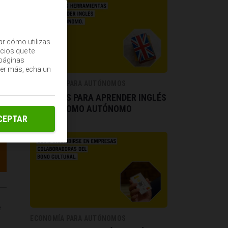
ar cómo utilizas
cios que te
(páginas
ber más, echa un
ECONOMÍA PARA AUTÓNOMOS
RECURSOS PARA APRENDER INGLÉS
ONLINE COMO AUTÓNOMO
CEPTAR
e
ECONOMÍA PARA AUTÓNOMOS