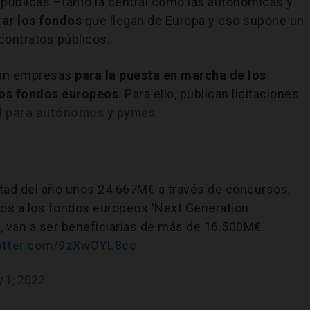
 públicas –tanto la central como las autonómicas y
ar los fondos
que llegan de Europa y eso supone un
contratos públicos.
tan empresas
para la puesta en marcha de los
los fondos europeos
. Para ello, publican licitaciones
d para autónomos y pymes
.
mitad del año unos 24.667M€ a través de concursos,
dos a los fondos europeos 'Next Generation.
 van a ser beneficiarias de más de 16.500M€
witter.com/9zXwOYL8cc
y 1, 2022