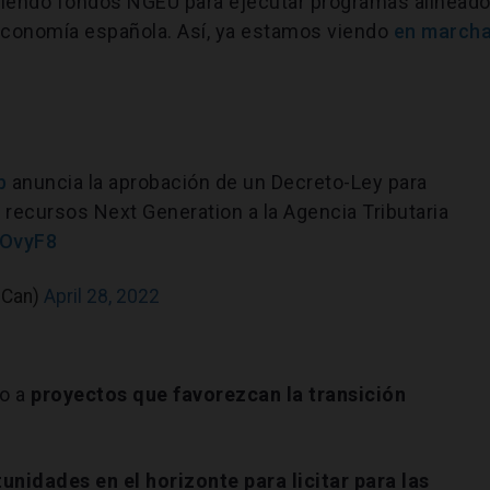
biendo fondos NGEU para ejecutar programas alinead
a economía española. Así, ya estamos viendo
en march
b
anuncia la aprobación de un Decreto-Ley para
 recursos Next Generation a la Agencia Tributaria
qOvyF8
iCan)
April 28, 2022
do a
proyectos que favorezcan la transición
unidades en el horizonte para licitar para las