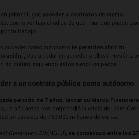
 en primer lugar,
acceder a contratos de cierta
más, con la ventaja añadida de que –aunque puede qu
por tu trabajo.
edes acceder como autónomo
te permiten abrir tu
turación
. ¿Vas a dudar en acceder a ellos? Preséntat
n dificultad, siguiendo estos sencillos pasos.
eder a un contrato público como autónomo
ada periodo de 7 años, lanzar su Marco Financier
o, un año antes nos sorprendió la crisis del Sars-Cov
obó un paquete de 750.000 millones de euros.
ext Generation EU
(NGEU),
se consensuó entre los 27