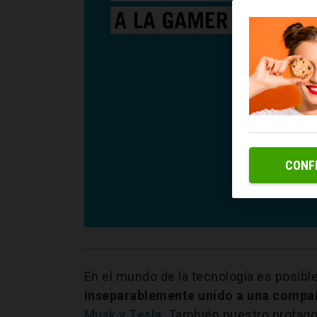
CONF
En el mundo de la tecnología es posib
inseparablemente unido a una compa
Musk y Tesla
. También nuestro protago