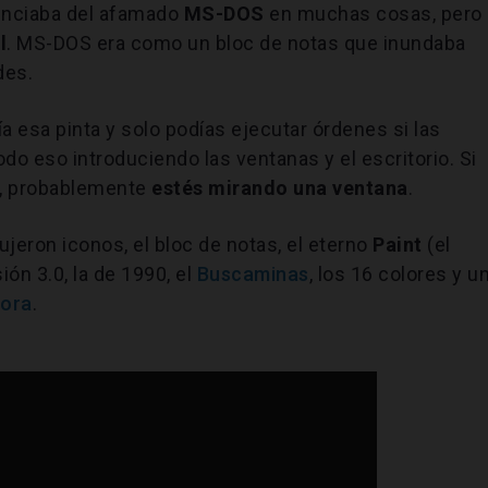
enciaba del afamado
MS-DOS
en muchas cosas, pero
l
. MS-DOS era como un bloc de notas que inundaba
des.
a esa pinta y solo podías ejecutar órdenes si las
o eso introduciendo las ventanas y el escritorio. Si
r, probablemente
estés mirando una ventana
.
eron iconos, el bloc de notas, el eterno
Paint
(el
ión 3.0, la de 1990, el
Buscaminas
, los 16 colores y u
sora
.