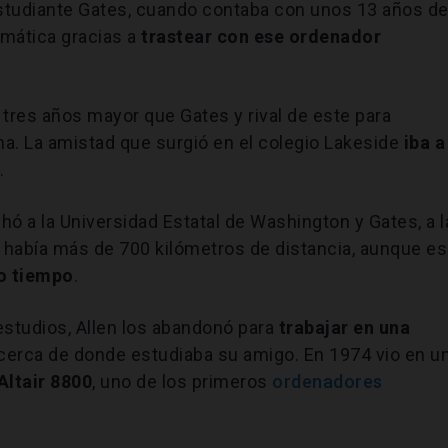
n estudiante Gates, cuando contaba con unos 13 años d
rmática gracias a
trastear con ese ordenador
 tres años mayor que Gates y rival de este para
na. La amistad que surgió en el colegio Lakeside
iba a
a
.
ó a la Universidad Estatal de Washington y Gates, a l
 había más de 700 kilómetros de distancia, aunque es
o tiempo
.
estudios, Allen los abandonó para
trabajar en una
cerca de donde estudiaba su amigo. En 1974 vio en u
Altair 8800
, uno de los primeros
ordenadores