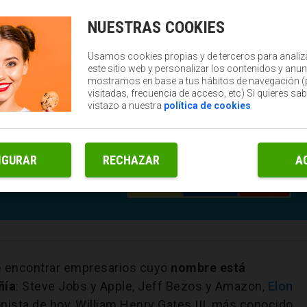
NUESTRAS COOKIES
Usamos cookies propias y de terceros para analiz
este sitio web y personalizar los contenidos y anun
mostramos en base a tus hábitos de navegación 
visitadas, frecuencia de acceso, etc) Si quieres sa
vistazo a nuestra
política de cookies
IGURAR
RECHAZAR
A
le encontrar empresarios cuyo
nombre está
ñía
: Steve Jobs y Apple, Jeff Bezos y Amazon,
Elon
nista de hoy, William Henry Gates III, más conocido