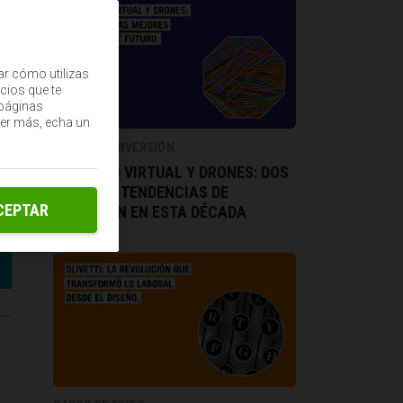
ar cómo utilizas
cios que te
(páginas
ber más, echa un
AHORRO E INVERSIÓN
REALIDAD VIRTUAL Y DRONES: DOS
GRANDES TENDENCIAS DE
CEPTAR
INVERSIÓN EN ESTA DÉCADA