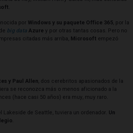
soft
.
nocida por
Windows y su paquete
Office 365
, por la
 de
big data
Azure
y por otras tantas cosas. Pero no
empresas citadas más arriba,
Microsoft
empezó
tes y Paul Allen
, dos cerebritos apasionados de la
uiera se reconozca más o menos aficionado a la
onces (hace casi 50 años) era muy, muy raro.
l Lakeside de Seattle, tuviera un ordenador.
Un
legio
.