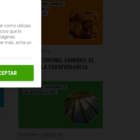
ar cómo utilizas
cios que te
(páginas
ber más, echa un
CASOS DE ÉXITO
KFC Y EL CORONEL SANDERS: EL
ÉXITO DE LA PERSEVERANCIA
CEPTAR
s
GESTIÓN Y LIDERAZGO