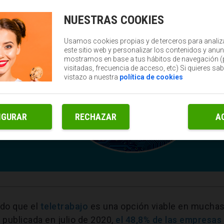
NUESTRAS COOKIES
Usamos cookies propias y de terceros para analiz
este sitio web y personalizar los contenidos y anun
mostramos en base a tus hábitos de navegación 
visitadas, frecuencia de acceso, etc) Si quieres sa
vistazo a nuestra
política de cookies
IGURAR
RECHAZAR
A
do que el
teletrabajo
es una opción viable en mucha
publicada en julio de 2020,
el 48,8% de las empresas