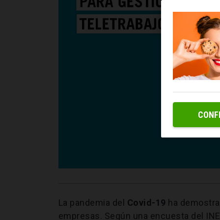
CONF
La pandemia del
Covid-19
ha demostra
empresas. Según una encuesta del INE 