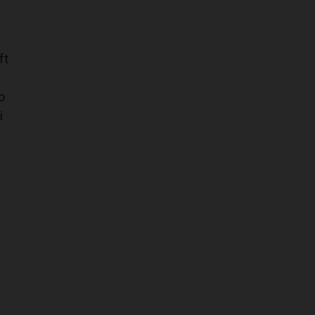
ft
o
i
.