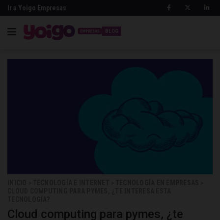
Ir a Yoigo Empresas
BLOG
INICIO
TECNOLOGÍA E INTERNET
TECNOLOGÍA EN EMPRESAS
>
>
>
CLOUD COMPUTING PARA PYMES, ¿TE INTERESA ESTA
TECNOLOGÍA?
Cloud computing para pymes, ¿te