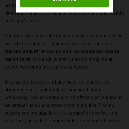
las nuevas tendencias, puedes aumentar el
almacenamiento y volver a la capacidad habitual cuando
la campaña pase.
Con los programas informáticos ocurre lo mismo. Ya no
se trata de comprar el paquete completo, sino que
puedes adquirir módulos con las funciones que te
hacen falta
, pudiendo aumentar estos módulos en
cuanto necesites más funcionalidades.
El segundo problema, el que hacía referencia a la
obsolescencia, también lo soluciona el
cloud
computing
. Los servicios que se ofrecen en la nube no
se parecen tanto a comprar como a alquilar. Y como
sucede con los alquileres, las pequeñas averías son
cosa tuya, pero de las importantes se ocupa el casero.