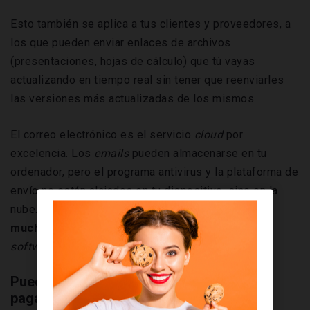
Esto también se aplica a tus clientes y proveedores, a
los que pueden enviar enlaces de archivos
(presentaciones, hojas de cálculo) que tú vayas
actualizando en tiempo real sin tener que reenviarles
las versiones más actualizadas de los mismos.
El correo electrónico es el servicio
cloud
por
excelencia. Los
emails
pueden almacenarse en tu
ordenador, pero el programa antivirus y la plataforma de
envío no están alojados en tu dispositivo, sino en la
nube. Esto nos sirve para introducir que
la nube es
mucho más que alojamiento web
, también es
software,
e incluso
hardware
.
Puedes acceder a programas y equipos
pagando solo por su uso