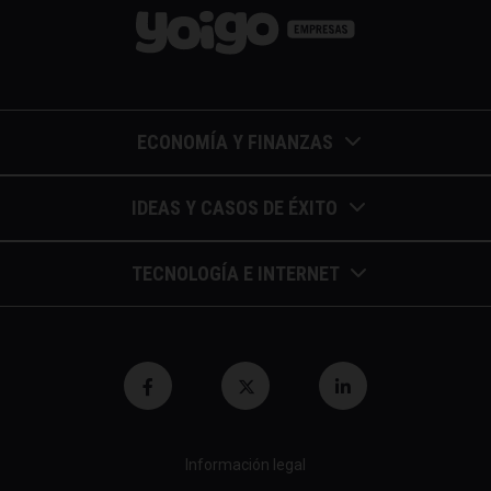
ECONOMÍA Y FINANZAS
Barómetros de sueldos
IDEAS Y CASOS DE ÉXITO
Economía colaborativa
Calendario de eventos
TECNOLOGÍA E INTERNET
Economía en la empresa
Casos de éxito
Apuntes de telecomunicaciones
Economía para autónomos
Entrevistas / autores
Blockchain y similares
Economía para Pymes
Gestión y liderazgo
Innovación
Economía social
Herramientas
Información legal
Marketing digital
Finanzas y bolsa