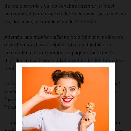
de los elementos ya los llevabas antes en el móvil,
como entradas de cine o billetes de avión, pero la clave
es, de nuevo, la combinación de todo esto.
Además, una
mobile wallet
no solo traslada medios de
pago físicos al canal digital, sino que también es
compatible con los medios de pago estrictamente
digitales, como Paypal o las
tarjetas de débito de los
neobancos
.
Pero hay un punto crucial más. Con una
mobile wallet
puedes
asociar a la
app
a tu cuenta bancaria
, de
forma que puedes pagar como si tuvieras la tarjeta
física. Esto sí es nuevo. ¿Cómo funciona?
La mayoría de los móviles utilizan la tecnología
Near
Field Communication
(NFC), por la que solo necesitas