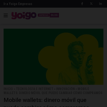
Ir a Yoigo Empresas
BLOG
INICIO
TECNOLOGÍA E INTERNET
INNOVACIÓN
MOBILE
>
>
>
WALLETS: DINERO MÓVIL QUE PUEDE CAMBIAR CÓMO COMPRAMOS
Mobile wallets: dinero móvil que