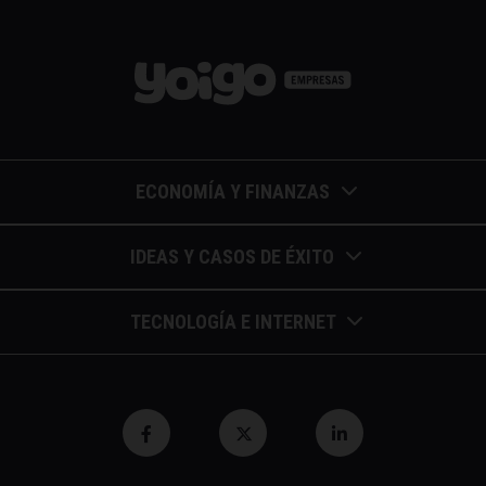
ECONOMÍA Y FINANZAS
Barómetros de sueldos
IDEAS Y CASOS DE ÉXITO
Economía colaborativa
Calendario de eventos
TECNOLOGÍA E INTERNET
Economía en la empresa
Casos de éxito
Apuntes de telecomunicaciones
Economía para autónomos
Entrevistas / autores
Blockchain y similares
Economía para Pymes
Gestión y liderazgo
Innovación
Economía social