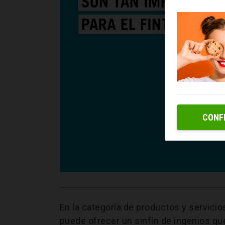
CONF
En la categoría de productos y servicio
puede ofrecer un sinfín de ingenios q