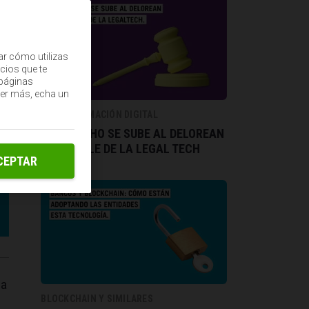
ar cómo utilizas
cios que te
(páginas
ber más, echa un
TRANSFORMACIÓN DIGITAL
EL DERECHO SE SUBE AL DELOREAN
IMPARABLE DE LA LEGAL TECH
CEPTAR
ca
BLOCKCHAIN Y SIMILARES