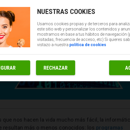
NUESTRAS COOKIES
Usamos cookies propias y de terceros para analiz
este sitio web y personalizar los contenidos y anun
mostramos en base a tus hábitos de navegación 
visitadas, frecuencia de acceso, etc) Si quieres sa
vistazo a nuestra
política de cookies
IGURAR
RECHAZAR
A
s que nos hacen la vida mucho más fácil, la informáti
ue resultan más o menos conocidos: los
programas