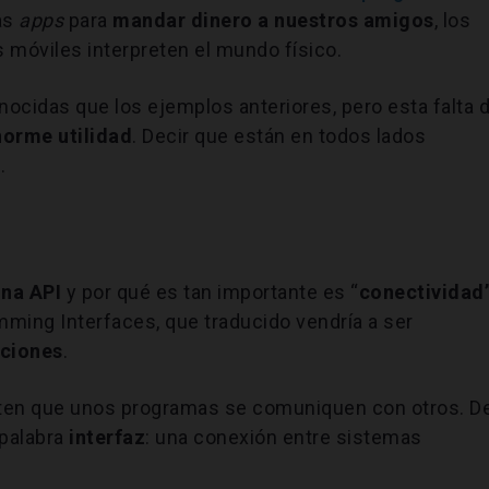
las
apps
para
mandar dinero a nuestros amigos
, los
móviles interpreten el mundo físico.
cidas que los ejemplos anteriores, pero esta falta 
norme utilidad
. Decir que están en todos lados
.
una API
y por qué es tan importante es “
conectividad
mming Interfaces, que traducido vendría a ser
aciones
.
iten que unos programas se comuniquen con otros. D
 palabra
interfaz
: una conexión entre sistemas