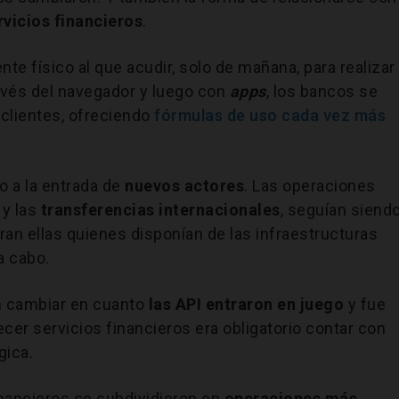
rvicios financieros
.
te físico al que acudir, solo de mañana, para realizar
ravés del navegador y luego con
apps
, los bancos se
clientes, ofreciendo
fórmulas de uso cada vez más
o a la entrada de
nuevos actores
. Las operaciones
y las
transferencias internacionales
, seguían siend
ran ellas quienes disponían de las infraestructuras
a cabo.
en cambiar en cuanto
las API entraron en juego
y fue
cer servicios financieros era obligatorio contar con
gica.
nancieros se subdividieron en
operaciones más