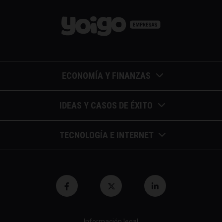
ECONOMÍA Y FINANZAS
Barómetros de sueldos
IDEAS Y CASOS DE ÉXITO
Economía colaborativa
Calendario de eventos
TECNOLOGÍA E INTERNET
Economía en la empresa
Casos de éxito
Apuntes de telecomunicaciones
Economía para autónomos
Entrevistas / autores
Blockchain y similares
Economía para Pymes
Gestión y liderazgo
Innovación
Economía social
Herramientas
Información legal