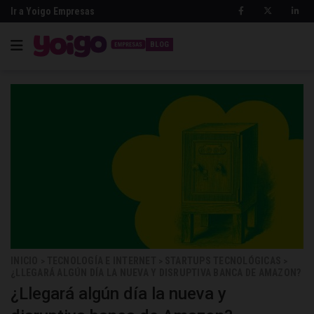
Ir a Yoigo Empresas
BLOG
INICIO
TECNOLOGÍA E INTERNET
STARTUPS TECNOLÓGICAS
>
>
>
¿LLEGARÁ ALGÚN DÍA LA NUEVA Y DISRUPTIVA BANCA DE AMAZON?
¿Llegará algún día la nueva y