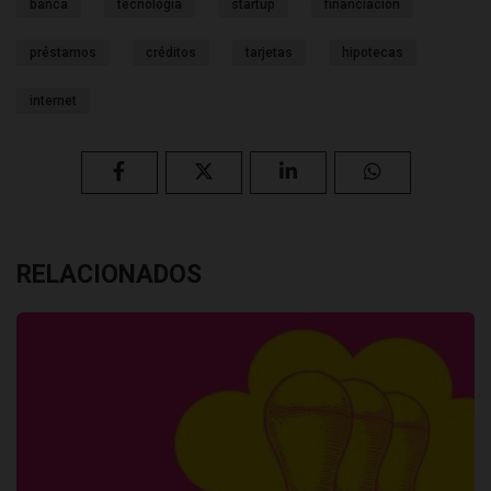
banca
tecnología
startup
financiación
préstamos
créditos
tarjetas
hipotecas
internet
RELACIONADOS