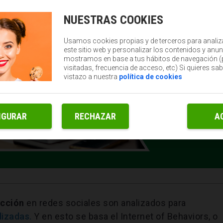
NUESTRAS COOKIES
Usamos cookies propias y de terceros para analiz
este sitio web y personalizar los contenidos y anun
mostramos en base a tus hábitos de navegación 
visitadas, frecuencia de acceso, etc) Si quieres sa
vistazo a nuestra
política de cookies
IGURAR
RECHAZAR
A
eacción
en redes sociales son analizados para
izadas.
Y en esto se basa el Internet of Behaviors, o