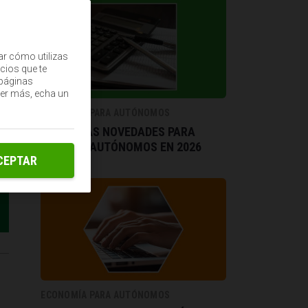
ar cómo utilizas
cios que te
(páginas
ber más, echa un
ECONOMÍA PARA AUTÓNOMOS
TODAS LAS NOVEDADES PARA
PYMES Y AUTÓNOMOS EN 2026
CEPTAR
ECONOMÍA PARA AUTÓNOMOS