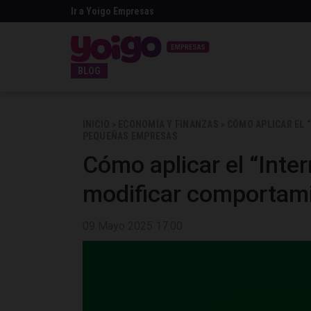
Ir a Yoigo Empresas
BLOG
INICIO
ECONOMÍA Y FINANZAS
CÓMO APLICAR EL 
>
>
PEQUEÑAS EMPRESAS
Cómo aplicar el “Inter
modificar comportam
09 Mayo 2025 17:00