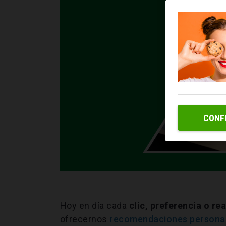
CONF
Hoy en día cada
clic, preferencia o r
ofrecernos
recomendaciones personal