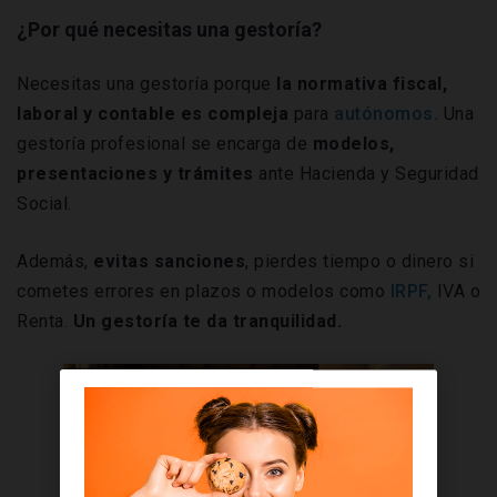
¿Por qué necesitas una gestoría?
Necesitas una gestoría porque
la
normativa fiscal,
laboral y contable es compleja
para
autónomos.
Una
gestoría profesional se encarga de
modelos,
presentaciones y trámites
ante Hacienda y Seguridad
Social.
Además,
evitas sanciones
, pierdes tiempo o dinero si
cometes errores en plazos o modelos como
IRPF,
IVA o
Renta.
Un gestoría te da tranquilidad.