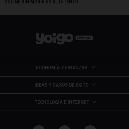
ONLINE SIN MORIR EN EL INTENTO
ECONOMÍA Y FINANZAS
Barómetros de sueldos
IDEAS Y CASOS DE ÉXITO
Economía colaborativa
Calendario de eventos
TECNOLOGÍA E INTERNET
Economía en la empresa
Casos de éxito
Apuntes de telecomunicaciones
Economía para autónomos
Entrevistas / autores