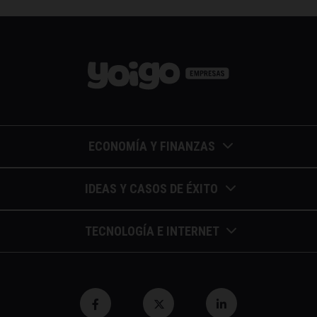
ECONOMÍA Y FINANZAS
Barómetros de sueldos
IDEAS Y CASOS DE ÉXITO
Economía colaborativa
Calendario de eventos
TECNOLOGÍA E INTERNET
Economía en la empresa
Casos de éxito
Apuntes de telecomunicaciones
Economía para autónomos
Entrevistas / autores
Blockchain y similares
Economía para Pymes
Gestión y liderazgo