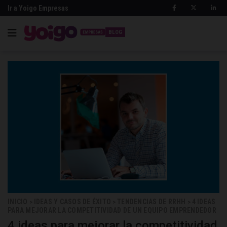
Ir a Yoigo Empresas
BLOG
INICIO
IDEAS Y CASOS DE ÉXITO
TENDENCIAS DE RRHH
4 IDEAS
>
>
>
PARA MEJORAR LA COMPETITIVIDAD DE UN EQUIPO EMPRENDEDOR
4 ideas para mejorar la competitividad