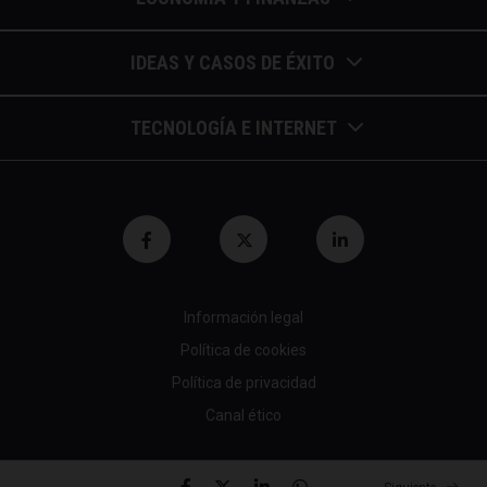
Barómetros de sueldos
IDEAS Y CASOS DE ÉXITO
Economía colaborativa
Calendario de eventos
TECNOLOGÍA E INTERNET
Economía en la empresa
Casos de éxito
Apuntes de telecomunicaciones
Economía para autónomos
Entrevistas / autores
Blockchain y similares
Economía para Pymes
Gestión y liderazgo
Innovación
Economía social
Herramientas
Información legal
Marketing digital
Finanzas y bolsa
Política de cookies
Psicología y coaching
Nuevas profesiones
Fiscalidad y hacienda
Política de privacidad
Recomendaciones (cine,libros,etc...)
Canal ético
Startups tecnológicas
Jubilación y pensión
Tendencias de RRHH
Tecnología en empresas
© 2026 All rights reserved
Mundo laboral