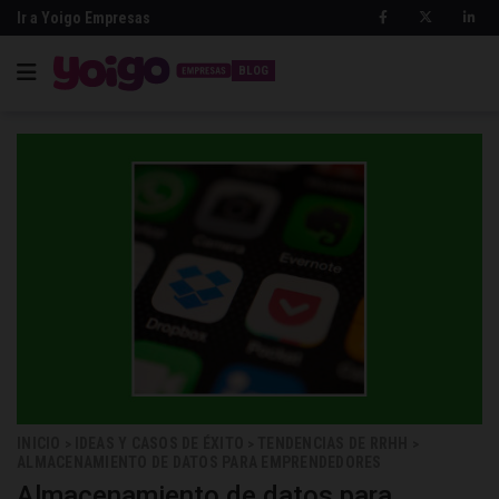
Ir a Yoigo Empresas
BLOG
INICIO
IDEAS Y CASOS DE ÉXITO
TENDENCIAS DE RRHH
>
>
>
ALMACENAMIENTO DE DATOS PARA EMPRENDEDORES
Almacenamiento de datos para