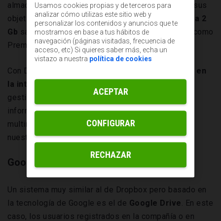
almacenamiento jamás desarrollado. Sin embargo, sus
Usamos cookies propias y de terceros para
analizar cómo utilizas este sitio web y
objetivos económicos
han limitado su capacidad a 2
personalizar los contenidos y anuncios que te
Gb
salvo para aquellos usuarios que se suscriban como
mostramos en base a tus hábitos de
navegación (páginas visitadas, frecuencia de
Premium.
acceso, etc) Si quieres saber más, echa un
vistazo a nuestra
política de cookies
Con Dropbox
disfrutamos de seguridad, rapidez en
la interconexión
de archivos y la posibilidad de
ACEPTAR
gestionar los usuarios que tienen acceso a la
información, de cualquier tipo (textual, gráfica o
CONFIGURAR
multimedia) que queramos almacenar en relación a
nuestro trabajo.
RECHAZAR
Google Drive
Un sistema muy similar al de Dropbox pero basado en
la tecnología de Google es el de
Google Drive
. En este
caso, los usuarios registrados en la compañía o en