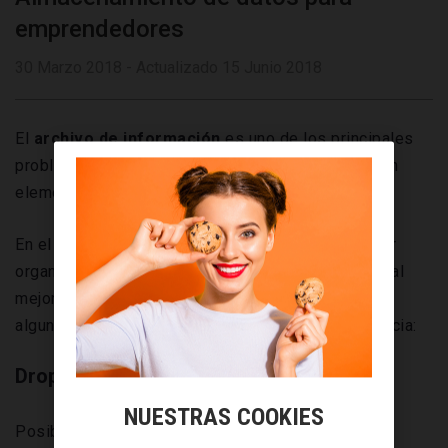
emprendedores
30 Marzo 2018 - Actualizado 15 Junio 2018
El
archivo de información
es uno de los principales
problemas de todas las empresas y tampoco es un
elemento ajeno para los emprendedores.
En el caso de que estés interesado/a en conseguir
organizar toda la información relativa a tu negocio al
mejor coste posible, en este artículo te ofrecemos
algunas alternativas asequibles y de máxima eficacia:
Dropbox
NUESTRAS COOKIES
Posiblemente se trate del mejor sistema de