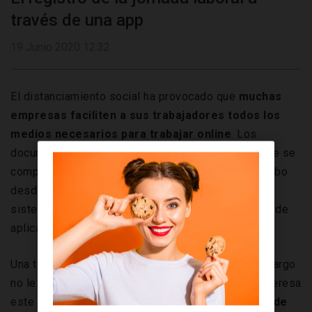
través de una app
19 Junio 2020 12:32
El distanciamiento social ha provocado que
muchas
empresas faciliten a sus trabajadores todos los
medios necesarios para trabajar online
. Los
documentos en papel han dado paso a archivos que se
comparten en la nube. Las reuniones se llevan a cabo
desde casa con videollamadas. Y los antiguos
sistemas para fichar se han actualizado con ayuda de
aplicaciones con GPS.
Una tecnología no tan novedosa y a la que sin embargo
no le habíamos sacado el máximo partido. Si te interesa
este tema,
en la entrada de hoy vamos a hablar de