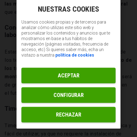
las mejores apps de registro de la jornada laboral
NUESTRAS COOKIES
que existen en la actualidad.
Usamos cookies propias y de terceros para
Conoce las app de registro de la jornada
analizar cómo utilizas este sitio web y
personalizar los contenidos y anuncios que te
laboral
mostramos en base a tus hábitos de
navegación (páginas visitadas, frecuencia de
acceso, etc) Si quieres saber más, echa un
Estas aplicaciones aprovechan las características de
vistazo a nuestra
política de cookies
los teléfonos móviles para
mejorar el rendimiento de
los trabajadores y empresas, automatizar un
ACEPTAR
montón de tareas
y proporcionar información que será
de gran utilidad para tomar las mejores decisiones en
el futuro.
CONFIGURAR
Timenet
RECHAZAR
Timenet es una app de control horario muy económica y
fácil de utilizar, ya que no requiere la instalación de