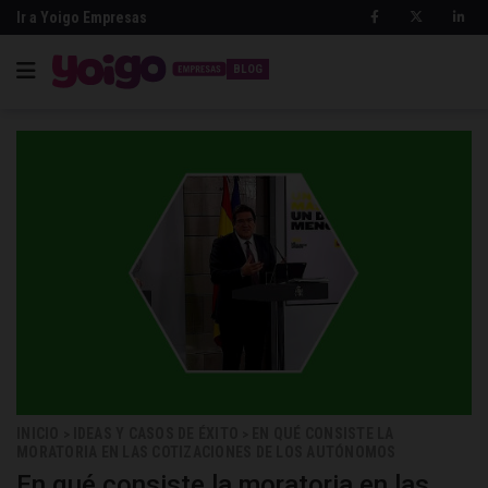
Ir a Yoigo Empresas
BLOG
INICIO
IDEAS Y CASOS DE ÉXITO
EN QUÉ CONSISTE LA
>
>
MORATORIA EN LAS COTIZACIONES DE LOS AUTÓNOMOS
En qué consiste la moratoria en las