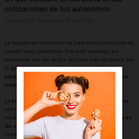
cotizaciones de los autónomos
06 Abril 2020 - Actualizado 16 Abril 2020
La llegada del coronavirus ha paralizado buena parte de
nuestro tejido productivo. Y en este contexto, los
autónomos son uno de los sectores más afectados, por
lo que
distintas asociaciones han pedido al
ejecutivo la suspensión de las cuotas durante los
meses de marzo, abril y mayo
.
La ministra de Trabajo, Yolanda Díaz, anunció a finales
del mes pasado que no se tomarían este tipo de
medidas.
En su lugar, se abordará una moratoria en
las cotizaciones de los autónomos
. ¿Quieres
conocer las características de este plan de acción?