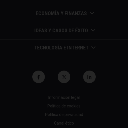
ECONOMÍA Y FINANZAS
Barómetros de sueldos
IDEAS Y CASOS DE ÉXITO
Economía colaborativa
Calendario de eventos
TECNOLOGÍA E INTERNET
Economía en la empresa
Casos de éxito
Apuntes de telecomunicaciones
Economía para autónomos
Entrevistas / autores
Blockchain y similares
Economía para Pymes
Gestión y liderazgo
Innovación
Economía social
Herramientas
Información legal
Marketing digital
Finanzas y bolsa
Política de cookies
Psicología y coaching
Nuevas profesiones
Fiscalidad y hacienda
Política de privacidad
Recomendaciones (cine,libros,etc...)
Canal ético
Startups tecnológicas
Jubilación y pensión