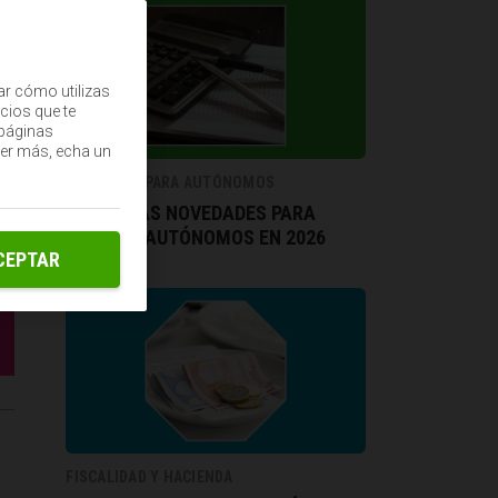
ar cómo utilizas
cios que te
(páginas
ber más, echa un
ECONOMÍA PARA AUTÓNOMOS
TODAS LAS NOVEDADES PARA
PYMES Y AUTÓNOMOS EN 2026
CEPTAR
FISCALIDAD Y HACIENDA