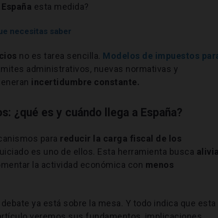
a España
esta medida?
ue necesitas saber
cios
no es tarea sencilla.
Modelos de impuestos par
ámites administrativos, nuevas normativas y
eneran
incertidumbre constante.
s: ¿qué es y cuándo llega a España?
ecanismos para
reducir la carga fiscal de los
nquiciado es uno de ellos. Esta herramienta busca
alivi
omentar la actividad económica con
menos
 debate ya está sobre la mesa. Y todo indica que esta
artículo veremos sus fundamentos, implicaciones