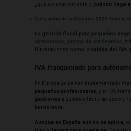
¿qué es exactamente y
cuándo llega 
Cotización de autónomos 2025: todo lo q
La gestión fiscal para pequeños nego
autónomos
,
cuotas de autónomos
,
tr
fluctuaciones como la
subida del IVA
g
IVA franquiciado para autónomo
En Europa ya se han implementado m
pequeños profesionales
, y el IVA fra
gestiones
a quienes facturan poco y f
burocracia.
Aunque en España aún no se aplica,
el
figura
llegará para quedarse.
En este 