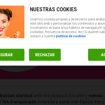
NUESTRAS COOKIES
Usamos cookies propias y de terceros para analiz
este sitio web y personalizar los contenidos y anun
mostramos en base a tus hábitos de navegación 
visitadas, frecuencia de acceso, etc) Si quieres sa
vistazo a nuestra
política de cookies
IGURAR
RECHAZAR
A
buscan claridad
ante los
cambios fiscales
y
nuevas
el
IVA franquiciado
empieza a sonar con fuerza. Pero,