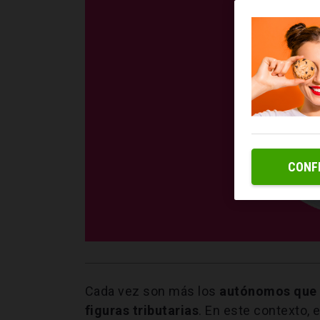
CONF
Cada vez son más los
autónomos que 
figuras tributarias
. En este contexto, 