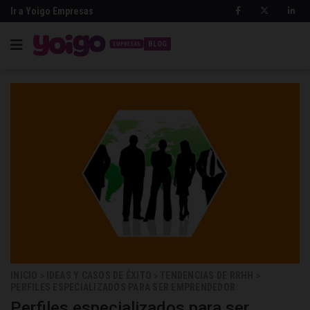
Ir a Yoigo Empresas
BLOG
INICIO
IDEAS Y CASOS DE ÉXITO
TENDENCIAS DE RRHH
>
>
>
PERFILES ESPECIALIZADOS PARA SER EMPRENDEDOR
Perfiles especializados para ser