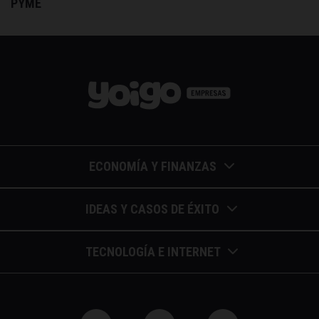
PYME
ECONOMÍA Y FINANZAS
Barómetros de sueldos
IDEAS Y CASOS DE ÉXITO
Economía colaborativa
Calendario de eventos
TECNOLOGÍA E INTERNET
Economía en la empresa
Casos de éxito
Apuntes de telecomunicaciones
Economía para autónomos
Entrevistas / autores