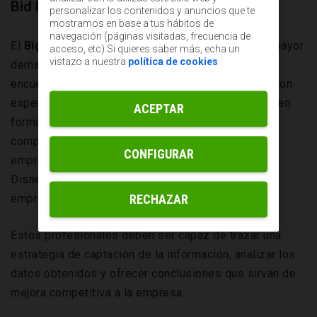
Bid Data Scientist
personalizar los contenidos y anuncios que te
mostramos en base a tus hábitos de
navegación (páginas visitadas, frecuencia de
El
Big Data Scientist
es uno de los trabajos que mayor
acceso, etc) Si quieres saber más, echa un
vistazo a nuestra
política de cookies
demanda de profesionales presenta, pero que no
encuentra perfiles especializados, mucho menos con
experiencia. El aprovechamiento de la información en
ACEPTAR
forma de datos masivos, supone una ventaja
competitiva que están aprovechando todo tipo de
CONFIGURAR
empresas, desde las ya consolidadas como Walt
Disney o el Atlético de Madrid hasta proyectos de
emprendedores de diversa tipología.
RECHAZAR
Estos profesionales deben ser capaz de trazar una
estrategia de captación de la información, analizar los
datos obtenidos y ofrecer conclusiones que sirvan de
mejora competitiva a la empresa.