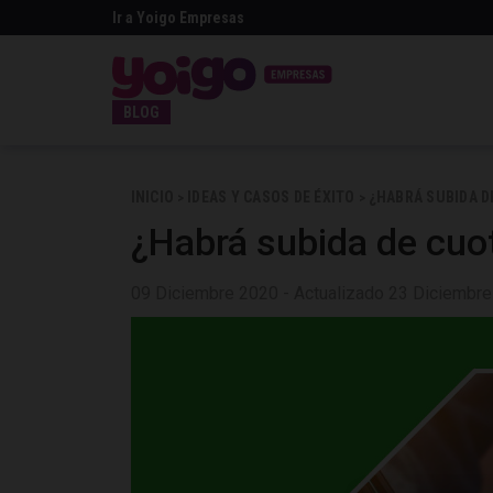
Ir a Yoigo Empresas
BLOG
INICIO
IDEAS Y CASOS DE ÉXITO
¿HABRÁ SUBIDA D
>
>
¿Habrá subida de cuo
09 Diciembre 2020 - Actualizado 23 Diciembr