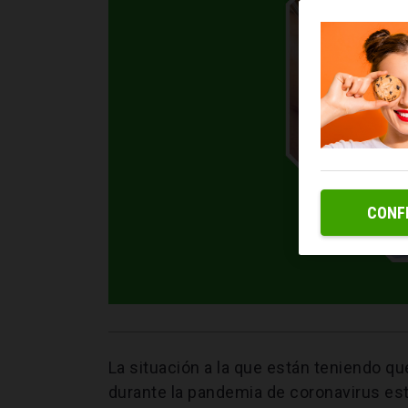
CONF
La situación a la que están teniendo qu
durante la pandemia de coronavirus es