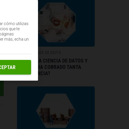
ar cómo utilizas
cios que te
(páginas
ber más, echa un
IDEAS Y CASOS DE ÉXITO
¿QUÉ ES LA CIENCIA DE DATOS Y
POR QUÉ HA COBRADO TANTA
CEPTAR
IMPORTANCIA?