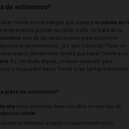
ana de autónomos?
hacer frente a esta sangría que supone la
subida en l
os empresarios pueden acceder a ella. Se trata de la
autónomos
, una de las deducciones para autónomo
e algunos emprendedores. ¿En qué consiste? Pues en
l empresario únicamente tendrá que hacer frente a un
ota
. Es, sin duda alguna, un buen empujón para
cio y no pueden hacer frente a las tarifas habituales
ifa plana de autónomos?
de alta
como autónoma, llevar dos años sin este tipo de
deducción similar
.
no podemos habernos acogido a ninguna bonificación.