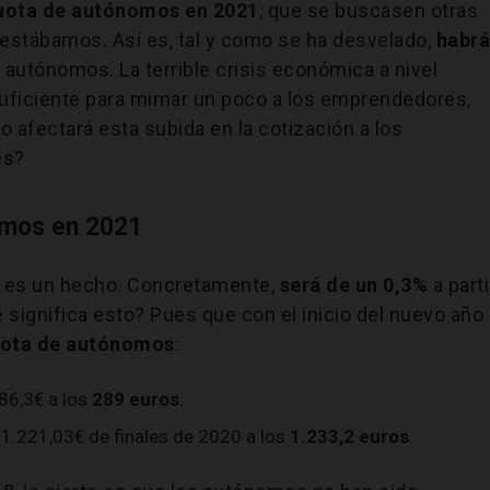
cuota de autónomos en 2021
, que se buscasen otras
 estábamos. Así es, tal y como se ha desvelado,
habr
 autónomos. La terrible crisis económica a nivel
uficiente para mimar un poco a los emprendedores,
o afectará esta subida en la cotización a los
es?
omos en 2021
es un hecho. Concretamente,
será de un 0,3%
a parti
 significa esto? Pues que con el inicio del nuevo año
uota de autónomos
:
86,3€ a los
289 euros
.
s 1.221,03€ de finales de 2020 a los
1.233,2 euros
.