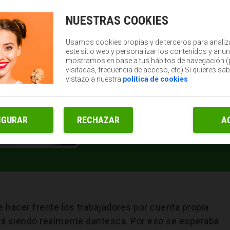
NUESTRAS COOKIES
Usamos cookies propias y de terceros para analiz
este sitio web y personalizar los contenidos y anun
mostramos en base a tus hábitos de navegación 
visitadas, frecuencia de acceso, etc) Si quieres sa
vistazo a nuestra
política de cookies
IGURAR
RECHAZAR
A
e hacer frente los trabajadores por cuenta propia
tá siendo realmente dantesca. Por eso se esperaba