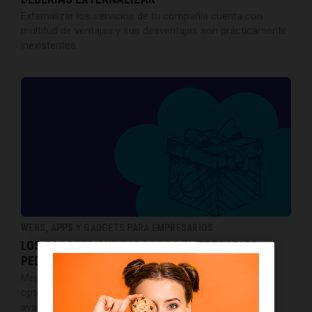
Externalizar los servicios de tu compañía cuenta con
multitud de ventajas y sus desventajas son prácticamente
inexistentes.
WEBS, APPS Y GADGETS PARA EMPRESARIOS
LOS GADGETS QUE TODOS LOS EMPRESARIOS
PEDIRÁN PARA NAVIDAD
Mejorar la eficiencia en el día a día de la empresa y
optimizar el tiempo es posible gracias a los últimos
avances en tecnología.