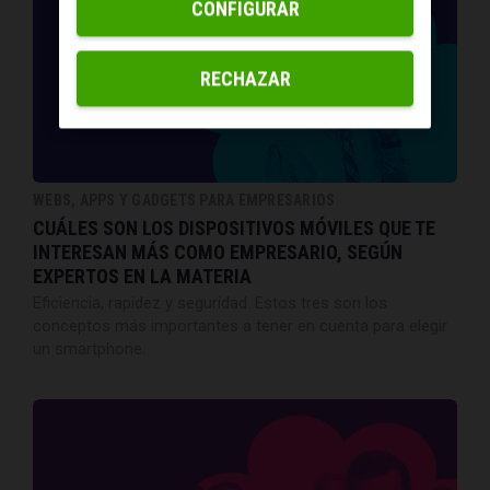
CONFIGURAR
RECHAZAR
WEBS, APPS Y GADGETS PARA EMPRESARIOS
CUÁLES SON LOS DISPOSITIVOS MÓVILES QUE TE
INTERESAN MÁS COMO EMPRESARIO, SEGÚN
EXPERTOS EN LA MATERIA
Eficiencia, rapidez y seguridad. Estos tres son los
conceptos más importantes a tener en cuenta para elegir
un smartphone.