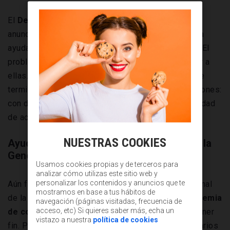
El
Departament de Treball de la Generalitat
anunciaba una partida de 20 millones de euros para
ayudar a los autónomos catalanes. Hasta ahí, bien. El
problema llegaba cuando estos intentaban acceder a
ellas. Dos días de auténtica tortura psicológica que
terminaban peor que un concierto de los Rolling Stones:
con dos jornadas perdidas, y encima sin la posibilidad
de acudir a reventa...
NUESTRAS COOKIES
Ayuda de 2000 euros para autónomos de la
Generalitat de Cataluña
Usamos cookies propias y de terceros para
analizar cómo utilizas este sitio web y
personalizar los contenidos y anuncios que te
Aún falta muchísimo tiempo para que vivamos el final
mostramos en base a tus hábitos de
de la
crisis económica
acaecida a raíz de la
pandemia
navegación (páginas visitadas, frecuencia de
acceso, etc) Si quieres saber más, echa un
de coronavirus
que asola al planeta. Parece no tener
vistazo a nuestra
política de cookies
fin. Primero fue el confinamiento domiciliario de varios