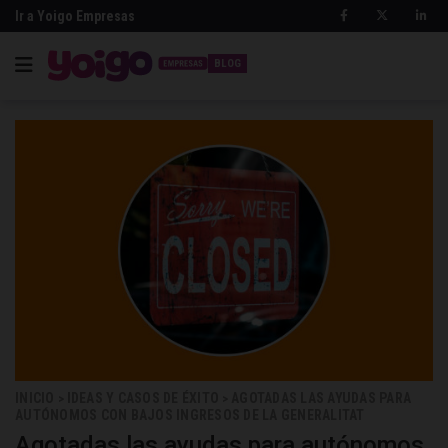
Ir a Yoigo Empresas
BLOG
INICIO
IDEAS Y CASOS DE ÉXITO
AGOTADAS LAS AYUDAS PARA
>
>
AUTÓNOMOS CON BAJOS INGRESOS DE LA GENERALITAT
Agotadas las ayudas para autónomos