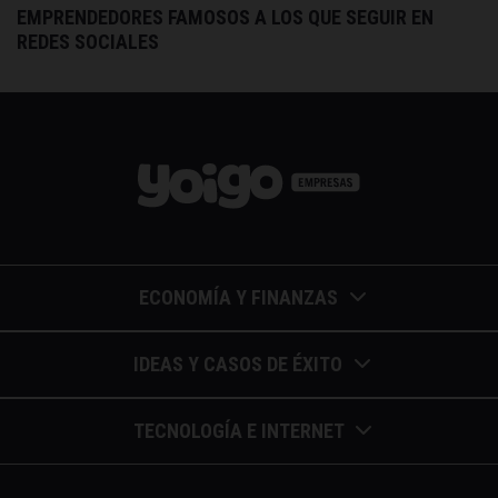
EMPRENDEDORES FAMOSOS A LOS QUE SEGUIR EN
REDES SOCIALES
ECONOMÍA Y FINANZAS
Barómetros de sueldos
IDEAS Y CASOS DE ÉXITO
Economía colaborativa
Calendario de eventos
TECNOLOGÍA E INTERNET
Economía en la empresa
Casos de éxito
Apuntes de telecomunicaciones