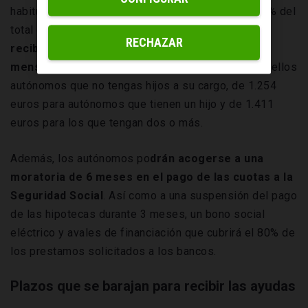
habitual en España es la base mínima (hasta un 80% del
total de trabajadores por cuenta propia),
la cuantía
RECHAZAR
recibida estará en torno a los 660 euros
mensuales
. El máximo es de 1.098 euros para aquellos
autónomos que no tengas hijos a su cargo, de 1.254
euros para autónomos que tienen un hijo y de 1.411
euros para los que tengan dos o más.
Además, los autónomos po
drán acogerse a una
moratoria de 6 meses en el pago de las cuotas a la
Seguridad Social
. Así como a una suspensión del pago
de las hipotecas durante 3 meses, un bono social
eléctrico y avales de financiación que cubrirá el 80% de
los prestamos solicitados a los bancos.
Plazos que se barajan para recibir las ayudas