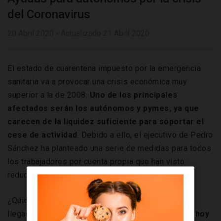
del Coronavirus
20 Abril 2020 - Actualizado 21 Abril 2020
El estado de cuarentena impuesto por la emergencia
sanitaria va a provocar una crisis económica muy
superior a la de 2008.
Uno de los principales
afectados serán los autónomos y pymes, ya que
carecen de la liquidez suficiente para soportar el
cese de actividad
. Debido a ello, el ejecutivo de Pedro
Sánchez ha planteado una serie de medidas para todos
los trabajadores por cuenta propia que han visto
reducido sus ingresos por la pandemia.
¿Quieres saber cuáles son? ¡Pues entonces has
llegado al lugar perfecto! Ya que
en la entrada de hoy