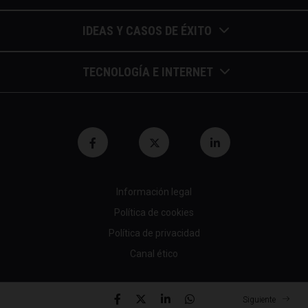
Barómetros de sueldos
IDEAS Y CASOS DE ÉXITO
Economía colaborativa
Calendario de eventos
TECNOLOGÍA E INTERNET
Economía en la empresa
Casos de éxito
Apuntes de telecomunicaciones
Economía para autónomos
Entrevistas / autores
Blockchain y similares
Economía para Pymes
Gestión y liderazgo
Innovación
Economía social
Herramientas
Información legal
Marketing digital
Finanzas y bolsa
Política de cookies
Psicología y coaching
Nuevas profesiones
Fiscalidad y hacienda
Política de privacidad
Recomendaciones (cine,libros,etc...)
Canal ético
Startups tecnológicas
Jubilación y pensión
Tendencias de RRHH
Tecnología en empresas
© 2026 All rights reserved
Mundo laboral
Siguiente