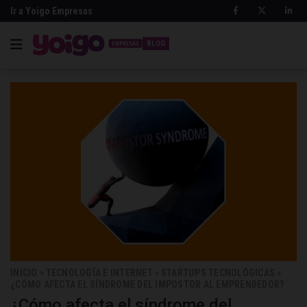
Ir a Yoigo Empresas
BLOG
INICIO
TECNOLOGÍA E INTERNET
STARTUPS TECNOLÓGICAS
>
>
>
¿CÓMO AFECTA EL SÍNDROME DEL IMPOSTOR AL EMPRENDEDOR?
¿Cómo afecta el síndrome del