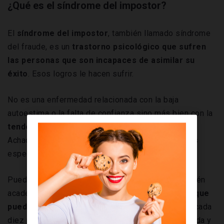
¿Qué es el síndrome del impostor?
El
síndrome del impostor
, también llamado síndrome
del fraude, es un
trastorno psicológico que sufren
las personas que son incapaces de asimilar su
éxito
. Esos logros le hacen sufrir.
No es una enfermedad relacionada con la baja
autoestima o la falta de confianza sino más bien con la
tendencia a minimizar y subestimar el éxito
.
Achacan el triunfo profesional a la suerte y muchos
especialistas lo vinculan al perfeccionismo.
Puede referirse a logros profesionales pero también
académicos y es un trastorno
más habitual de lo que
puede parecer
. Los estudios dicen que siete de cada
diez personas lo han padecido alguna vez en su vida y