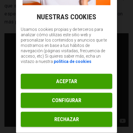
que son millones los afectados en todo el mundo,
especialmente mujeres, quizá por aquello de que son
NUESTRAS COOKIES
más perfeccionistas que los hombres.
Usamos cookies propias y de terceros para
analizar cómo utilizas este sitio web y
personalizar los contenidos y anuncios que te
mostramos en base a tus hábitos de
navegación (páginas visitadas, frecuencia de
acceso, etc) Si quieres saber más, echa un
vistazo a nuestra
política de cookies
ACEPTAR
CONFIGURAR
RECHAZAR