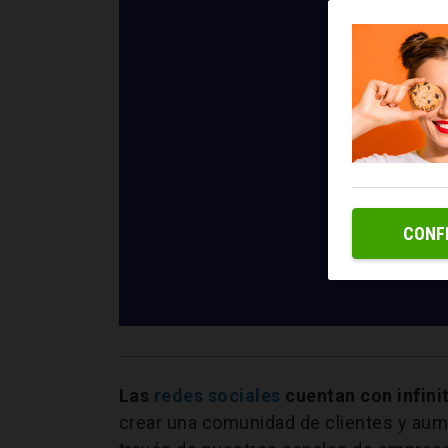
CONF
Las
redes sociales
cuentan con infini
crear una comunidad de clientes y aum