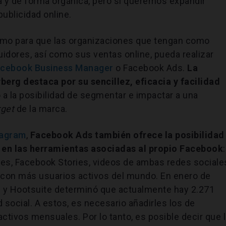
 y de forma orgánica, pero si queremos expandir
ublicidad online.
tmo para que las organizaciones que tengan como
idores, así como sus ventas online, pueda realizar
cebook Business Manager
o Facebook Ads.
La
erg destaca por su sencillez, eficacia y facilidad
a la posibilidad de segmentar e impactar a una
rget
de la marca.
tagram
,
Facebook Ads también ofrece la posibilidad
en las herramientas asociadas al propio Facebook
:
es, Facebook Stories, videos de ambas redes sociale
l con más usuarios activos del mundo. En enero de
al y Hootsuite determinó que actualmente hay 2.271
 social. A estos, es necesario añadirles los de
ctivos mensuales. Por lo tanto, es posible decir que 