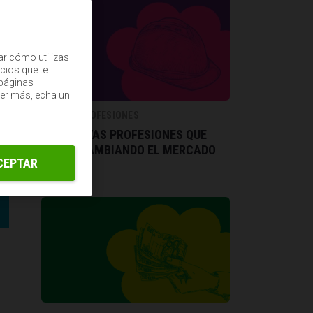
ar cómo utilizas
cios que te
(páginas
ber más, echa un
NUEVAS PROFESIONES
LAS NUEVAS PROFESIONES QUE
ESTÁN CAMBIANDO EL MERCADO
CEPTAR
LABORAL
,