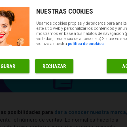
NUESTRAS COOKIES
Usamos cookies propias y de terceros para analiz
este sitio web y personalizar los contenidos y anun
mostramos en base a tus hábitos de navegación 
visitadas, frecuencia de acceso, etc) Si quieres sa
vistazo a nuestra
política de cookies
IGURAR
RECHAZAR
A
tas posibilidades para
dar a conocer nuestra marca
entar el número de ventas. Lo normal es hacerlo a