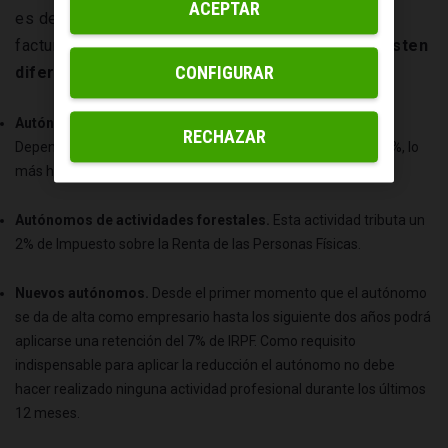
ACEPTAR
es del
15%
. Deberá atribuirse a cada una de las
facturas que realice el autónomo. Sin embargo,
existen
CONFIGURAR
diferentes casos para los que el IRPF cambia:
Autónomos de actividades ganaderas y agrícolas.
RECHAZAR
Dependiendo de la actividad así deberán tributar el 1% o el 2%, lo
más habitual es la segunda opción.
Autónomos de actividades forestales.
Esta actividad tributa un
2% de Impuesto sobre la Renta de las Personas Físicas.
Nuevos autónomos.
Desde el primer momento que el autónomo
se da de alta como empresario hasta los siguiente dos años podrá
aplicarse una retención del 7% de IRPF. Como requisito
indispensable para aplicar la reducción el autónomo no debe
hacer realizado ninguna actividad profesional durante los últimos
12 meses.