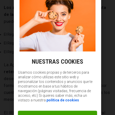
Los autónomos pagan el Impuesto sobre la Renta
de las Personas Físicas de forma trimestral
y
pueden elegir entre tres modalidades:
El Régimen de Estimación Directa Simplificada.
El Régimen de Estimación Directa Normal.
El Régimen de Estimación Objetiva, que va por módulos.
NUESTRAS COOKIES
La Agencia Tributaria propone
una cuantía fija de
retención dependiendo de la actividad
que
Usamos cookies propias y de terceros para
analizar cómo utilizas este sitio web y
desempeñe cada autónomo. Se establece de esta
personalizar los contenidos y anuncios que te
forma puesto que se presupone que un trabajador por
mostramos en base a tus hábitos de
navegación (páginas visitadas, frecuencia de
cuenta propia no recibe los mismos ingresos todos los
acceso, etc) Si quieres saber más, echa un
meses.
vistazo a nuestra
política de cookies
El IRPF que se aplica en régimen de carácter general