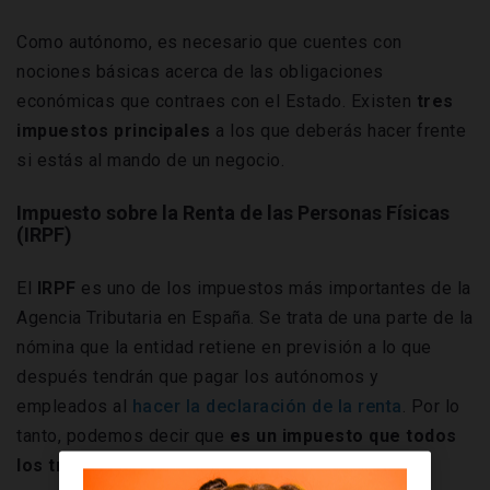
Como autónomo, es necesario que cuentes con
nociones básicas acerca de las obligaciones
económicas que contraes con el Estado. Existen
tres
impuestos principales
a los que deberás hacer frente
si estás al mando de un negocio.
Impuesto sobre la Renta de las Personas Físicas
(IRPF)
El
IRPF
es uno de los impuestos más importantes de la
Agencia Tributaria en España. Se trata de una parte de la
nómina que la entidad retiene en previsión a lo que
después tendrán que pagar los autónomos y
empleados al
hacer la declaración de la renta
. Por lo
tanto, podemos decir que
es un impuesto que todos
los trabajadores tenemos que pagar al Estado.