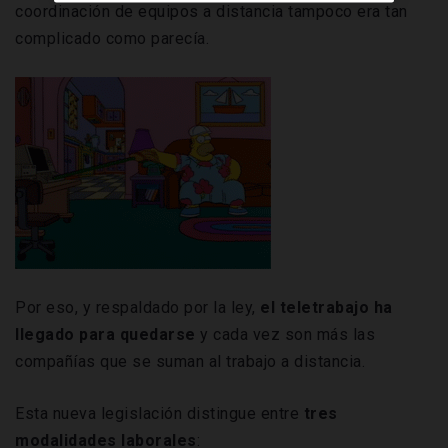
coordinación de equipos a distancia tampoco era tan
complicado como parecía.
Por eso, y respaldado por la ley,
el teletrabajo ha
llegado para quedarse
y cada vez son más las
compañías que se suman al trabajo a distancia.
Esta nueva legislación distingue entre
tres
modalidades laborales
: