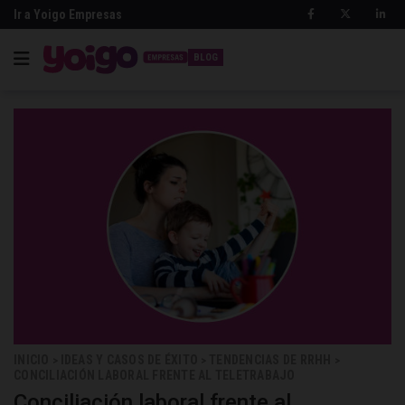
Ir a Yoigo Empresas
BLOG
INICIO
IDEAS Y CASOS DE ÉXITO
TENDENCIAS DE RRHH
>
>
>
CONCILIACIÓN LABORAL FRENTE AL TELETRABAJO
Conciliación laboral frente al