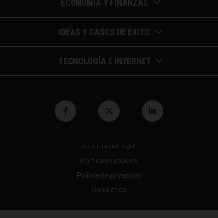
ECONOMÍA Y FINANZAS
Barómetros de sueldos
IDEAS Y CASOS DE ÉXITO
Economía colaborativa
Calendario de eventos
TECNOLOGÍA E INTERNET
Economía en la empresa
Casos de éxito
Apuntes de telecomunicaciones
Economía para autónomos
Entrevistas / autores
Blockchain y similares
Economía para Pymes
Gestión y liderazgo
Innovación
Economía social
Herramientas
Información legal
Marketing digital
Finanzas y bolsa
Política de cookies
Psicología y coaching
Nuevas profesiones
Fiscalidad y hacienda
Política de privacidad
Recomendaciones (cine,libros,etc...)
Canal ético
Startups tecnológicas
Jubilación y pensión
Tendencias de RRHH
Tecnología en empresas
© 2026 All rights reserved
Mundo laboral