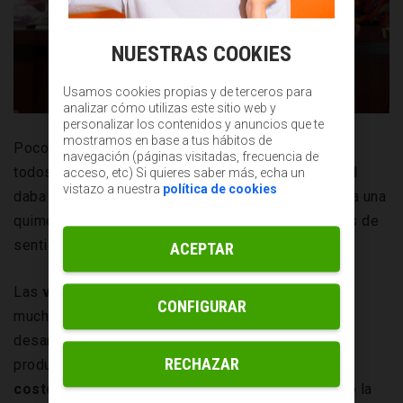
NUESTRAS COOKIES
Usamos cookies propias y de terceros para
analizar cómo utilizas este sitio web y
personalizar los contenidos y anuncios que te
mostramos en base a tus hábitos de
Poco a poco, la mayoría fue encontrando sentido a
navegación (páginas visitadas, frecuencia de
todos los
beneficios que esta modalidad laboral
acceso, etc) Si quieres saber más, echa un
vistazo a nuestra
política de cookies
daba a sus vidas. Conocían esa palabra que parecía una
quimera:
conciliación
. Y todo cobraba un poco más de
sentido.
ACEPTAR
Las
ventajas del teletrabajo
también las notaron
CONFIGURAR
muchas empresas porque el trabajo se seguía
desarrollando con normalidad, no se resentía la
RECHAZAR
productividad y descubrieron que
se reducían los
costes
y que adaptarse a las reuniones virtuales o la