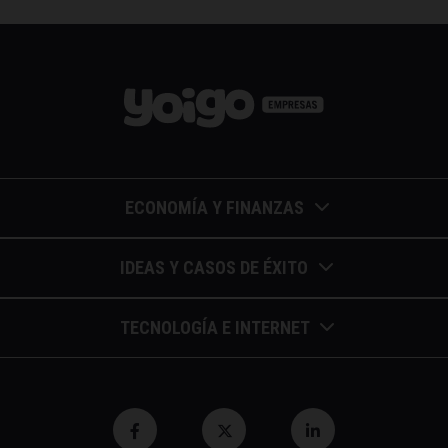
ECONOMÍA Y FINANZAS
Barómetros de sueldos
IDEAS Y CASOS DE ÉXITO
Economía colaborativa
Calendario de eventos
TECNOLOGÍA E INTERNET
Economía en la empresa
Casos de éxito
Apuntes de telecomunicaciones
Economía para autónomos
Entrevistas / autores
Blockchain y similares
Economía para Pymes