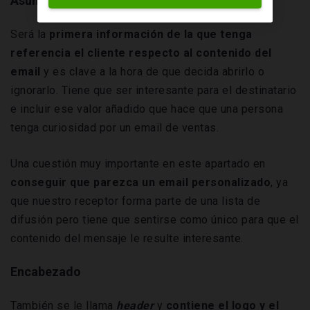
Asunto
Será la
primera información de la que tenga
referencia el cliente respecto al contenido del
email
y es clave a la hora de que decida abrirlo o
ignorarlo. Tiene que ser interesante para el destinatario
e incluir ese valor añadido que hace que una persona
tenga curiosidad por un email de ventas.
Una cuestión muy importante en este apartado en
conseguir que parezca un email personalizado
, ya
que nuestro receptor forma parte de una lista de
difusión pero tiene que sentirse como único para que el
contenido del mensaje le resulte interesante.
Encabezado
También se le llama
header
y
contiene el logo y el