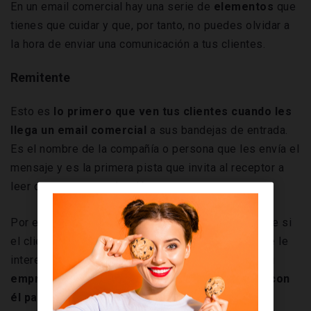
En un email comercial hay una serie de
elementos
que
tienes que cuidar y que, por tanto, no puedes olvidar a
la hora de enviar una comunicación a tus clientes.
Remitente
Esto es
lo primero que ven tus clientes cuando les
llega un email comercial
a sus bandejas de entrada.
Es el nombre de la compañía o persona que les envía el
mensaje y es la primera pista que invita al receptor a
leer o no esa comunicación.
Por eso, tiene que estar asociado a tu marca ya que si
el cliente se suscribió a tus newsletters es porque le
interesa tu contenido y
tiene que saber que es tu
empresa la que se está poniendo en contacto con
él para que le genere confianza
.