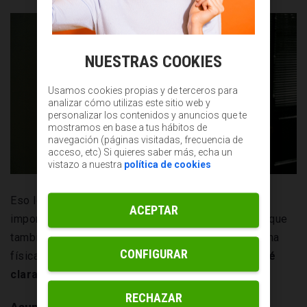
NUESTRAS COOKIES
Usamos cookies propias y de terceros para
analizar cómo utilizas este sitio web y
personalizar los contenidos y anuncios que te
mostramos en base a tus hábitos de
navegación (páginas visitadas, frecuencia de
acceso, etc) Si quieres saber más, echa un
vistazo a nuestra
política de cookies
Eso lo convierte en uno de los elementos más
ACEPTAR
importantes de un email comercial. De ahí que, aunque
también se recomienda que se asocie a una persona
CONFIGURAR
física concreta de la empresa,
lo ideal es que esté
claramente identificada la marca
.
RECHAZAR