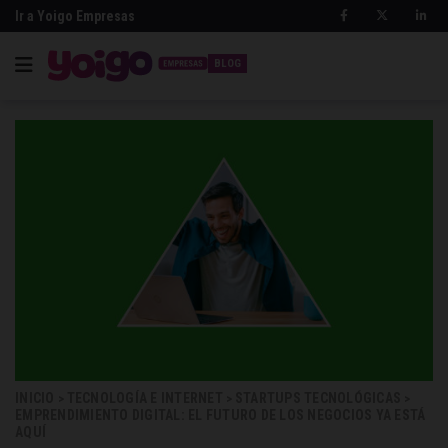
Ir a Yoigo Empresas
BLOG
INICIO
TECNOLOGÍA E INTERNET
STARTUPS TECNOLÓGICAS
>
>
>
EMPRENDIMIENTO DIGITAL: EL FUTURO DE LOS NEGOCIOS YA ESTÁ
AQUÍ